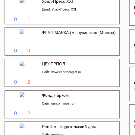
Урал-Пресс XXI
Email:
Урал-Пресс XXI
0
1
ФГУП МАРКА (Б Грузинская, Москва)
0
0
ЦЕНТРПОЛ
Сайт:
www.centrpoligraf.ru
0
2
Фонд Нарком
Сайт:
narcom.mos.ru
0
2
Penliter - издательский дом
Сайт:
penliter.ru