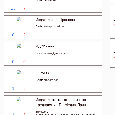
13
7
Издательство Проспект
Сайт:
www.prospekt.org
0
2
ИД "Интиос"
Email:
inttios@gmail.com
0
0
О РАБОТЕ
Сайт:
orabote.net
1
3
Издательско-картографичекое
предприятие ГеоМедиа-Принт
Телефон: