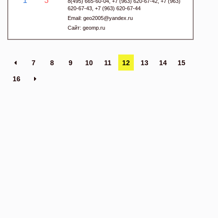
1
3
8(495) 665-60-04, +7 (963) 620-67-42, +7 (963)
620-67-43, +7 (963) 620-67-44
Email:
geo2005@yandex.ru
Сайт:
geomp.ru
7
8
9
10
11
12
13
14
15
16