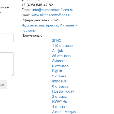
+7 (495) 545-47-82
фисов
Email:
info@allmoscowoffices.ru
я
Сайт:
www.allmoscowoffices.ru
Сфера деятельности:
Издательства, пресса, Интернет-
порталы
Популярные
2ГИС
110
отзывов
Antijob
26
отзывов
Aviasales
0
отзывов
BigLift
2
отзыва
IntheTOP
зыв
0
отзывов
Russia Today
2
отзыва
RWAY.Ru
4
отзыва
Актион Медиа