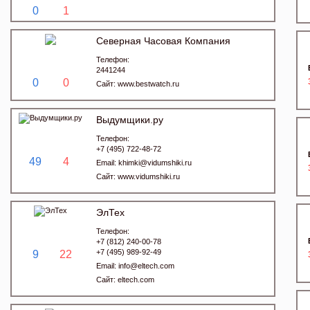
0
1
Северная Часовая Компания
Телефон:
2441244
0
0
Сайт:
www.bestwatch.ru
Выдумщики.ру
Телефон:
+7 (495) 722-48-72
49
4
Email:
khimki@vidumshiki.ru
Сайт:
www.vidumshiki.ru
ЭлТех
Телефон:
+7 (812) 240-00-78
+7 (495) 989-92-49
9
22
Email:
info@eltech.com
Сайт:
eltech.com