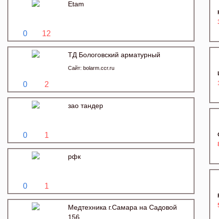
Etam
0
12
ТД Бологовский арматурный
Сайт:
bolarm.ccr.ru
0
2
зао тандер
0
1
рфк
0
1
Медтехника г.Самара на Садовой
156