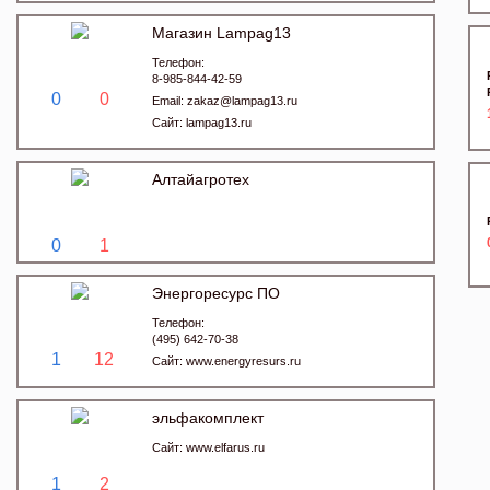
Магазин Lampag13
Телефон:
8-985-844-42-59
0
0
Email:
zakaz@lampag13.ru
Сайт:
lampag13.ru
Алтайагротех
0
1
Энергоресурс ПО
Телефон:
(495) 642-70-38
1
12
Сайт:
www.energyresurs.ru
эльфакомплект
Сайт:
www.elfarus.ru
1
2