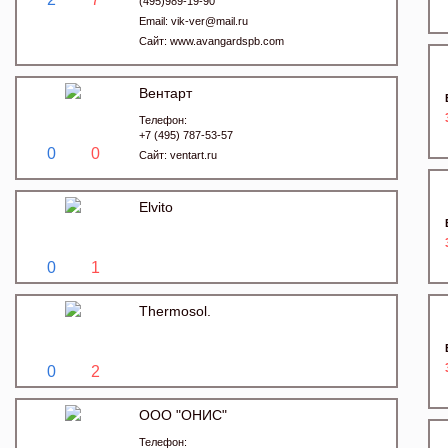
(495)989-19-90
Email:
vik-ver@mail.ru
Сайт:
www.avangardspb.com
Вентарт
Телефон:
+7 (495) 787-53-57
0
0
Сайт:
ventart.ru
Elvito
0
1
Thermosol.
0
2
ООО "ОНИС"
Телефон: