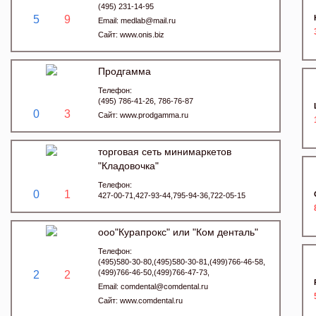
(495) 231-14-95
5
9
Email:
medlab@mail.ru
Сайт:
www.onis.biz
Продгамма
Телефон:
(495) 786-41-26, 786-76-87
0
3
Сайт:
www.prodgamma.ru
торговая сеть минимаркетов
"Кладовочка"
Телефон:
0
1
427-00-71,427-93-44,795-94-36,722-05-15
ооо"Курапрокс" или "Ком денталь"
Телефон:
(495)580-30-80,(495)580-30-81,(499)766-46-58,
(499)766-46-50,(499)766-47-73,
2
2
Email:
comdental@comdental.ru
Сайт:
www.comdental.ru