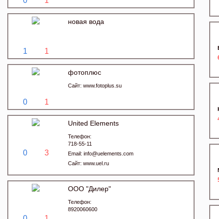
0
1
новая вода
1
1
фотоплюс
Сайт:
www.fotoplus.su
0
1
United Elements
Телефон:
718-55-11
0
3
Email:
info@uelements.com
Сайт:
www.uel.ru
ООО "Дилер"
Телефон:
8920060600
0
1