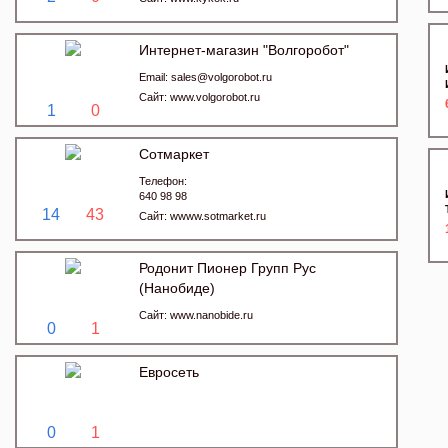
Интернет-магазин "Волгоробот"
Email:
sales@volgorobot.ru
Сайт:
www.volgorobot.ru
1
0
Сотмаркет
Телефон:
640 98 98
14
43
Сайт:
wwww.sotmarket.ru
Родонит Пионер Групп Рус
(Нанобиде)
Сайт:
www.nanobide.ru
0
1
Евросеть
0
1