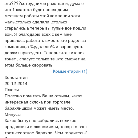
это????сотрудников разогнали, думаю
что 1 квартал будет последним
месяцем работы этой компании.хотя
жаль,столько сделали ,столько
старались,а теперь вы тупые все пошли
вон. Я благодарю всех с кем мне
пришлось работать вместе,кто радел за
компанию,а %удалено% и воров пусть
держит призедент. Теперь этот титаник
тонет , спасутс только те ,кто сможет на
этом больше своровать.
Комментарии (1)
Константин
20-12-2014
Плюсы
Полезно почитать Ваши отзывы, какая
интересная склока при торговле
барахлишком может иметь место.
Минусы
Какие бы тут не собрались великие
продажники и экономисты, товар то ваш
третьесортное барахло. Чем гордитесь?