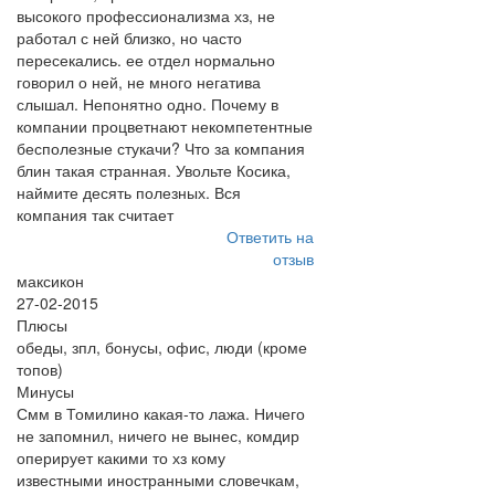
высокого профессионализма хз, не
работал с ней близко, но часто
пересекались. ее отдел нормально
говорил о ней, не много негатива
слышал. Непонятно одно. Почему в
компании процветнают некомпетентные
бесполезные стукачи? Что за компания
блин такая странная. Увольте Косика,
наймите десять полезных. Вся
компания так считает
Ответить на
отзыв
максикон
27-02-2015
Плюсы
обеды, зпл, бонусы, офис, люди (кроме
топов)
Минусы
Смм в Томилино какая-то лажа. Ничего
не запомнил, ничего не вынес, комдир
оперирует какими то хз кому
известными иностранными словечкам,