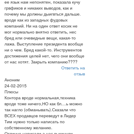
ее язык нам непонятен, показала кучу
грвфиков и никаких выводов, как и
почему мы должны дыигвться дальше.
вроде как из западных фудовых
компаний. Ни на один ответ косик не
мог нормально внятно ответить, нес
бред или очевидные вещи, какая-то
лажа. Выступление президента вообще
ни о чем. Бред какой-то. Инструментов
достижения целей нет, чего они вообще
от нас хотят. Закрыть компанию????
Ответить на
отзыв
Аноним
24-02-2015
Плюсы
Контора вроде нормальная,техника
вроде тоже ничего,НО как бл....ь можно
так нагло (обманывать).Сказали что
ВСЕХ продавцов переведут в Лидер
Тим нужно только написать по
собственному желанию.
Отлично,написали,а нас выкинули