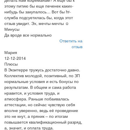
делать нам кофеманам? А еще бы к
этому питию бы еще печенек каких-
нибудь бы закупалось… Вот бы hr-
служба подсуетилась бы, когда этот
отзыв увидит. Эх, мечты-мечты ☺
Минусы
Да вроде все нормально
Ответить на
отзыв
Мария
12-12-2014
Плюсы
В Экзитерре тружусь достаточно давно.
Коллектив молодой, позитивный, по ЗП
нормальные условия и есть бонусы по
результатам. В общем и сама работа
нравится, и условия труда, и
атмосфера. Раньше побаивалась
аттестации, но сейчас чувствую себя
вполне уверенно, ведь её проведение
это не кнут, а пряник – по итогам
повышается квалификационный разряд,
а, значит, и оплата труда.