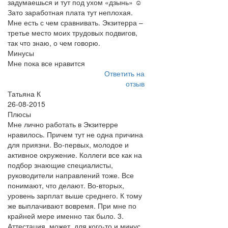
задумаешься и тут под ухом «дзынь» ☺
Зато заработная плата тут неплохая.
Мне есть с чем сравнивать. Экзитерра –
третье место моих трудовых подвигов,
так что знаю, о чем говорю.
Минусы
Мне пока все нравится
Ответить на
отзыв
Татьяна К
26-08-2015
Плюсы
Мне лично работать в Экзитерре
нравилось. Причем тут не одна причина
для приязни. Во-первых, молодое и
активное окружение. Коллеги все как на
подбор знающие специалисты,
руководители направлений тоже. Все
понимают, что делают. Во-вторых,
уровень зарплат выше среднего. К тому
же выплачивают вовремя. При мне по
крайней мере именно так было. 3.
Аттестация, может, для кого-то и минус,