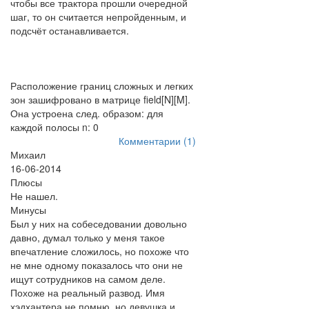
чтобы все трактора прошли очередной
шаг, то он считается непройденным, и
подсчёт останавливается.
Расположение границ сложных и легких
зон зашифровано в матрице field[N][M].
Она устроена след. образом: для
каждой полосы n: 0
Комментарии (1)
Михаил
16-06-2014
Плюсы
Не нашел.
Минусы
Был у них на собеседовании довольно
давно, думал только у меня такое
впечатление сложилось, но похоже что
не мне одному показалось что они не
ищут сотрудников на самом деле.
Похоже на реальный развод. Имя
хэдхантера не помню, но девушка и