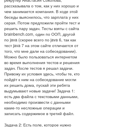
рекрутер Анастасия Соколова,
рассказывала о том, как у них хорошо и
чем занимается компания. В ходе этой
беседы выяснилось, что зарплата у них
серая. Потом предложили пройти тест и
решить пару задач. Тесты взяты с сайта
brainbench.com, один по ООП, другой
по java (скорее всего по java 6, так как
тест java 7 на этом сайте отличается от
того, что мне дали на собеседовании).
Можно было пользоваться интернетом
во время выполнения тестов и решения
задач. После тестов я решал задачи.
Привожу их условия здесь, чтобы те, кто
пойдёт к ним на собеседование могли
их решить дома, пускай эти ребята
выдумывают новые задачи! Задача 1:
есть два файла с текстовыми данными,
необходимо произвести с данными
какие-то несложные операции и
записать содержимое в третий файл.
Задача 2: Есть поле, которое нужно