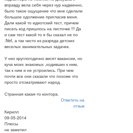
вправду вела себя через чур надменно,
было такое ощущение что мне сделали
большое одолжение пригласив меня.
Дали какой то идиотский тест, причем
писать код пришлось на листочке !!! Да
и сам тест какой то я бы сказал не по
.Net, а так чисто из разряда детских
веселых занимательных задачек.
У них круглогодично висят вакансии, но
куча моих знакомых ,ходивших к ним,
так к ним и не устроились. При чем
почти все они сказали что похоже что
просто отсматривают народ.
Странная какая-то контора.
Ответить на
отзыв
Кирилл
09-05-2014
Плюсы
не заметил