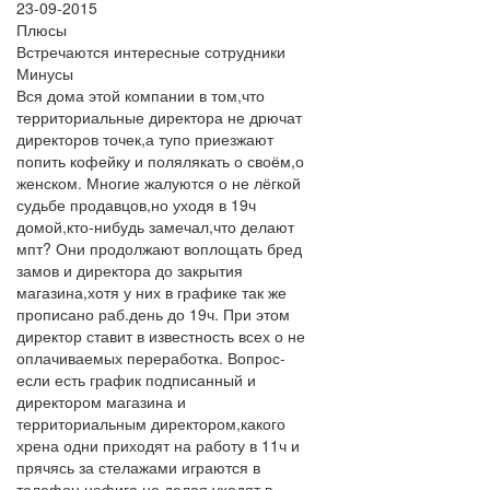
23-09-2015
Плюсы
Встречаются интересные сотрудники
Минусы
Вся дома этой компании в том,что
территориальные директора не дрючат
директоров точек,а тупо приезжают
попить кофейку и полялякать о своём,о
женском. Многие жалуются о не лёгкой
судьбе продавцов,но уходя в 19ч
домой,кто-нибудь замечал,что делают
мпт? Они продолжают воплощать бред
замов и директора до закрытия
магазина,хотя у них в графике так же
прописано раб.день до 19ч. При этом
директор ставит в известность всех о не
оплачиваемых переработка. Вопрос-
если есть график подписанный и
директором магазина и
территориальным директором,какого
хрена одни приходят на работу в 11ч и
прячясь за стелажами играются в
телефон нефига не делая уходят в