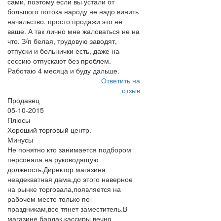
сами, поэтому если вы устали от
большого потока народу не надо винить
начальство. просто продажи это не
ваше. А так лично мне жаловаться не на
что. З/п белая, трудовую заводят,
отпуски и больнички есть, даже на
сессию отпускают без проблем.
Работаю 4 месяца и буду дальше.
Ответить на
отзыв
Продавец
05-10-2015
Плюсы
Хороший торговый центр.
Минусы
Не понятно кто занимается подбором
персонала на руководящую
должность.Директор магазина
неадекватная дама,до этого наверное
на рынке торговала,появляется на
рабочем месте только по
праздникам,все тянет заместитель.В
магазине бардак,кассиры вечно