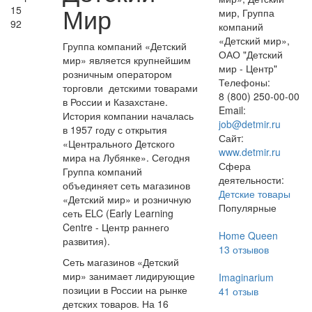
Мир
15
мир, Группа
92
компаний
«Детский мир»,
Группа компаний «Детский
ОАО "Детский
мир» является крупнейшим
мир - Центр"
розничным оператором
Телефоны:
торговли детскими товарами
8 (800) 250-00-00
в России и Казахстане.
Email:
История компании началась
job@detmir.ru
в 1957 году с открытия
Сайт:
«Центрального Детского
www.detmir.ru
мира на Лубянке». Сегодня
Сфера
Группа компаний
деятельности:
объединяет сеть магазинов
Детские товары
«Детский мир» и розничную
Популярные
сеть ELC (Early Learning
Centre - Центр раннего
Home Queen
развития).
13
отзывов
Сеть магазинов «Детский
мир» занимает лидирующие
Imaginarium
позиции в России на рынке
41
отзыв
детских товаров. На 16