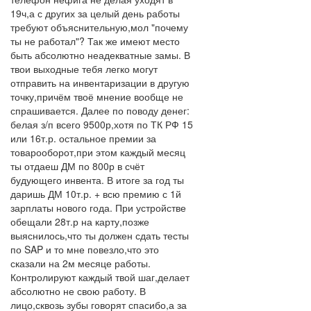
19ч,а с других за целый день работы
требуют объяснительную,мол "почему
ты не работал"? Так же имеют место
быть абсолютно неадекватные замы. В
твои выходные тебя легко могут
отправить на инвентаризации в другую
точку,причём твоё мнение вообще не
спрашивается. Далее по поводу денег:
белая з/п всего 9500р,хотя по ТК РФ 15
или 16т.р. остальное премии за
товарооборот,при этом каждый месяц
ты отдаеш ДМ по 800р в счёт
будующего инвента. В итоге за год ты
даришь ДМ 10т.р. + всю премию с 1й
зарплаты нового года. При устройстве
обещали 28т.р на карту,позже
выяснилось,что ты должен сдать тесты
по SAP и то мне повезло,что это
сказали на 2м месяце работы.
Контролируют каждый твой шаг,делает
абсолютно не свою работу. В
лицо,сквозь зубы говорят спасибо,а за