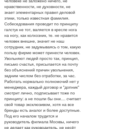
человеке не заложено ничего, не
нравственности, не духовности, не
знает элементарных правил деловой
этики, только известная фамилия.
Собеседования проводит по принципу
галстук не тот, валяется в кресле нога
на ногу, как колхозник, те. не нравится
человек внешне, значит не наш
сотрудник, не задумываясь о том, какую
пользу фирме может принести человек.
Увольняют людей просто так, принцип,
письмо счастья, присылается на почту
без объяснений причин увольнения,
задним числом без отработки, за час.
Работать нормально полномочий нет у
менеджера, каждый договор и "допник"
смотрит лично, подписывает тоже по
принципу: а не пошли бы они.... считает
свой товар эксклюзивом, хотя на все
бренды есть аналог и более доступные.
Под его началом трудится и
руководитель филиала Москвы, ничего
не делает как руководитель, не несёт