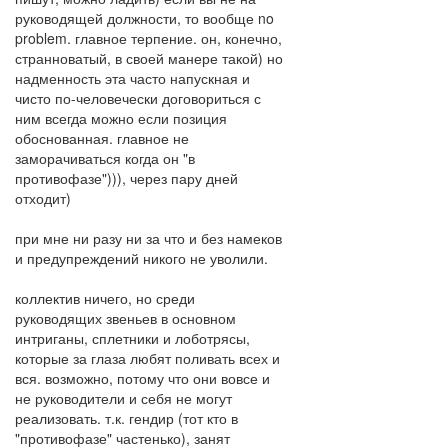
руководящей должности, то вообще no
problem. главное терпение. он, конечно,
странноватый, в своей манере такой) но
надменность эта часто напускная и
чисто по-человечески договориться с
ним всегда можно если позиция
обоснованная. главное не
заморачиваться когда он "в
противофазе"))), через пару дней
отходит)
при мне ни разу ни за что и без намеков
и предупреждений никого не уволили.
коллектив ничего, но среди
руководящих звеньев в основном
интриганы, сплетники и лоботрясы,
которые за глаза любят поливать всех и
вся. возможно, потому что они вовсе и
не руководители и себя не могут
реализовать. т.к. гендир (тот кто в
"противофазе" частенько), занят