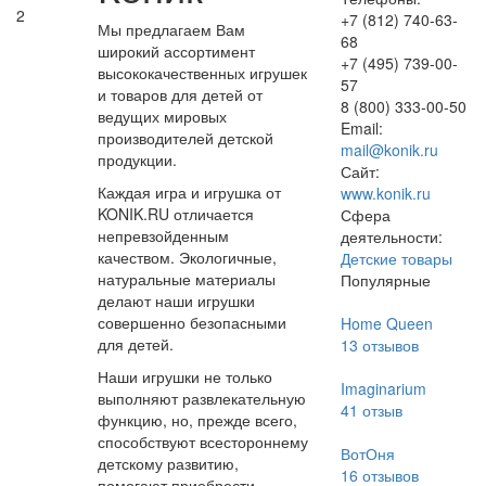
2
+7 (812) 740-63-
Мы предлагаем Вам
68
широкий ассортимент
+7 (495) 739-00-
высококачественных игрушек
57
и товаров для детей от
8 (800) 333-00-50
ведущих мировых
Email:
производителей детской
mail@konik.ru
продукции.
Сайт:
Каждая игра и игрушка от
www.konik.ru
KONIK.RU отличается
Сфера
непревзойденным
деятельности:
качеством. Экологичные,
Детские товары
натуральные материалы
Популярные
делают наши игрушки
совершенно безопасными
Home Queen
для детей.
13
отзывов
Наши игрушки не только
Imaginarium
выполняют развлекательную
41
отзыв
функцию, но, прежде всего,
способствуют всестороннему
ВотОня
детскому развитию,
16
отзывов
помогают приобрести