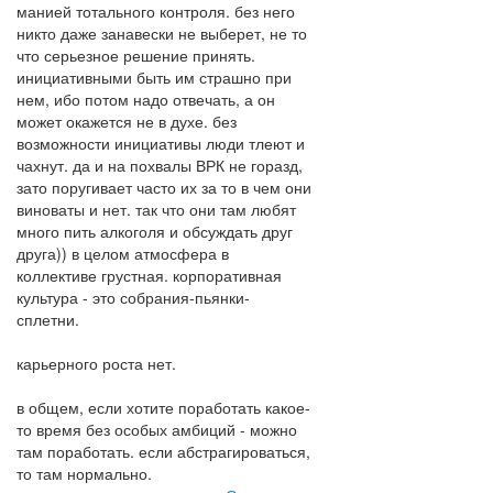
манией тотального контроля. без него
никто даже занавески не выберет, не то
что серьезное решение принять.
инициативными быть им страшно при
нем, ибо потом надо отвечать, а он
может окажется не в духе. без
возможности инициативы люди тлеют и
чахнут. да и на похвалы ВРК не горазд,
зато поругивает часто их за то в чем они
виноваты и нет. так что они там любят
много пить алкоголя и обсуждать друг
друга)) в целом атмосфера в
коллективе грустная. корпоративная
культура - это собрания-пьянки-
сплетни.
карьерного роста нет.
в общем, если хотите поработать какое-
то время без особых амбиций - можно
там поработать. если абстрагироваться,
то там нормально.