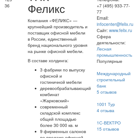
Феликс
36
+7 (495) 933-77-
77
Email:
Компания «ФЕЛИКС» —
infocenter@felix.ru
крупнейший производитель и
Сайт:
www.felix.ru
поставщик офисной мебели
Сфера
в России, единственный
деятельности:
бренд национального уровня
Лесная
на рынке офисной мебели.
промышленность
В составе холдинга:
Популярные
3 фабрики по выпуску
Международный
офисной и
строительный
гостиничной мебели
банк
деревообрабатывающий
5
отзывов
комбинат
«Жарковский»
1001 Тур
современный
4
отзыва
складской комплекс
общей площадью
1С-ВЕКТРО
более 30 000 кв. м
15
отзывов
9 фирменных салонов
по продаже офисной