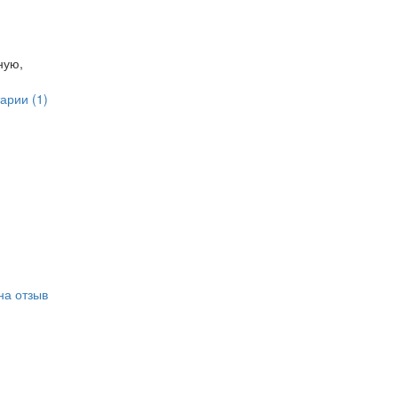
ную,
арии (1)
на отзыв