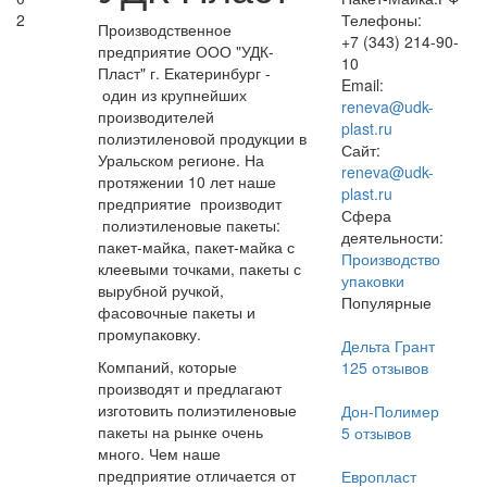
2
Телефоны:
Производственное
+7 (343) 214-90-
предприятие ООО "УДК-
10
Пласт" г. Екатеринбург -
Email:
один из крупнейших
reneva@udk-
производителей
plast.ru
полиэтиленовой продукции в
Сайт:
Уральском регионе. На
reneva@udk-
протяжении 10 лет наше
plast.ru
предприятие производит
Сфера
полиэтиленовые пакеты:
деятельности:
пакет-майка, пакет-майка с
Производство
клеевыми точками, пакеты с
упаковки
вырубной ручкой,
Популярные
фасовочные пакеты и
промупаковку.
Дельта Грант
Компаний, которые
125
отзывов
производят и предлагают
изготовить полиэтиленовые
Дон-Полимер
пакеты на рынке очень
5
отзывов
много. Чем наше
предприятие отличается от
Европласт