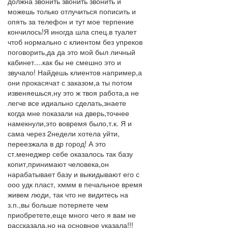
должна звонить звонить звонить и
можешь только отлучиться пописить и
опять за телефон и тут мое терпение
кончилось!Я иногда шла спец.в туалет
чтоб нормально с клиентом без упреков
поговорить,да да это мой был личный
кабинет....как бы не смешно это и
звучало! Найдешь клиентов например,а
они прокасячат с заказом,а ты потом
извеняешься,ну это ж твоя работа,а не
легче все идиально сделать,знаете
когда мне показали на дверь,точнее
намекнули,это вовремя было,т.к. Я и
сама через 2недели хотела уйти,
переезжала в др город! А это
ст.менеджер себе оказалось так базу
копит,принимают человека,он
нарабатывает базу и выкидывают его с
ооо удк пласт, хммм в печальное время
живем люди, так что не видитесь на
з.п.,вы больше потеряете чем
приобретете,еще много чего я вам не
рассказала,но на основное указала!!!