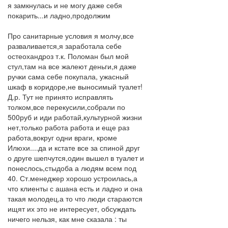
я замкнулась и не могу даже себя
покарить...и ладно,продолжим
Про санитарные условия я молчу,все
разваливается,я заработала себе
остеохандроз т.к. Поломан был мой
стул,там на все жалеют деньги,я даже
ручки сама себе покупала, ужасный
шкаф в коридоре,не выносимый туалет!
Д.р. Тут не принято исправлять
толком,все перекусили,собрали по
500руб и иди работай,культурной жизни
нет,только работа работа и еще раз
работа,вокруг одни враги, кроме
Илюхи....да и кстате все за спиной друг
о друге шепчутся,один вышел в туалет и
понеслось,стыдоба а людям всем под
40. Ст.менеджер хорошо устроилась,а
что клиенты с ашана есть и ладно и она
такая молодец,а то что люди стараются
ищят их это не интересует, обсуждать
ничего нельзя, как мне сказала : ты