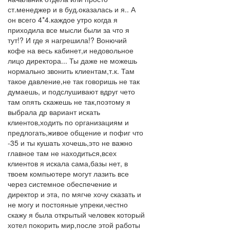
ст.менеджер и в буд.оказалась и я.. А
он всего 4*4.каждое утро когда я
приходила все мысли были за что я
тут!? И где я нагрешила!? Вонючий
кофе на весь кабинет,и недовольное
лицо директора... Ты даже не можешь
нормально звонить клиентам,т.к. Там
такое давление,не так говоришь не так
думаешь, и подслушивают вдруг чето
там опять скажешь не так,поэтому я
выбрала др вариант искать
клиентов,ходить по организациям и
предлогать,живое общение и пофиг что
-35 и ты кушать хочешь,это не важно
главное там не находиться,всех
клиентов я искала сама,базы нет, в
твоем компьютере могут лазить все
через системное обеспечение и
директор и эта, по мягче хочу сказать и
не могу и постояные упреки,честно
скажу я была открытый человек который
хотел покорить мир,после этой работы