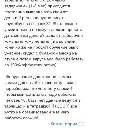
задержками (1-3 мес) приходится
постоянно выпрашивать свои же
деньги!!! реально нужно писать
служебку на свою же ЗП !!! это самое
унизительное почему я должен просить
дать мои же деньги? выдают выборочно
кому дать кому не дать ( начальники
конечно же не просят) обучение было
ужасное, сидел с бумажкой месяц на
стуле а потом вдруг надо было работать
со 100% эффективностью)
оборудование допотопное. компы
самые дешевые! и главное тут такая
неразбериха что черт ногу сломит!
чтобы выписать заказ надо оббежать
человек 10, базы нет данные ведутся в
таблицах и в тетрадках!!!! (СССР) все
жутко не организованои з-за чего
работать сложно!
Комментарии (1)