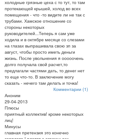
холодные грязные цеха с то тут, то там
протекающей крышей, холод во всех
помещения - что -то видите ли не так с
трубами. Хамское отношение со
стороны некоторых
руководителей...Теперь я сам уже
ходила и в октябре месяце со слезами
на глазах выпрашивала свою зп за
август, чтобы просто иметь деньги
жизнь. После увольнения я ооооочень
долго получала свой расчет,то
предлагали частями дать, то денег нет
то еще что-то. В заключение могу
сказать - нечего там делать и точка!
Комментарии (1)
Аноним
29-04-2013
Плюсы
приятный коллектив! кроме некоторых
лиц!
Минусы
главная претензия это конечно
зарплата,! платят с огромными