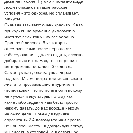
даже не плохие. Ну оно и понятно когда
люди попадают в такие рабские
условия - это однозначно сплачивает.
Минусы
Сначала зазывают очень красиво. К нам
приходили на вручение дипломов в
институт,пели как у них все хорошо.
Пришло 9 человек, 5 из которых
отсеялись сами после первого же
собеседования - далеко ездить, сложно
добираться и т.д. Нас, тех кто решил
идти до конца осталось 5 человек.
Самая умная девочка ушла через
неделю. Мы же потратили месяц своей
жизни та просиживание в курилке и
чтения какой - то не понятной и некому
не нужной макулатуры, потому как
какие либо задания нам было просто
некому давать, до нас вообще некому
не было дела . Почему в курилке
спросите вы? А потому что нам просто
не нашлось места - в дождливую погоду
мы сидели в столовой , а в остальное