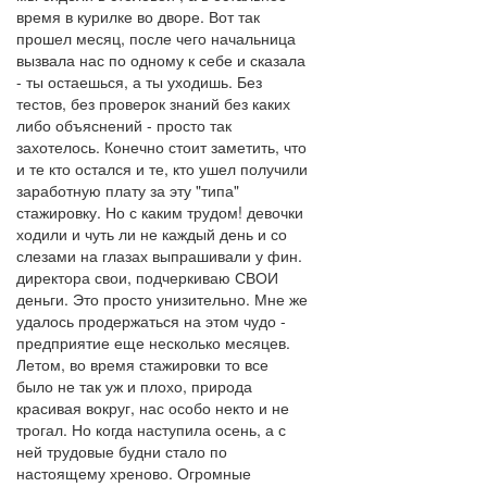
время в курилке во дворе. Вот так
прошел месяц, после чего начальница
вызвала нас по одному к себе и сказала
- ты остаешься, а ты уходишь. Без
тестов, без проверок знаний без каких
либо объяснений - просто так
захотелось. Конечно стоит заметить, что
и те кто остался и те, кто ушел получили
заработную плату за эту "типа"
стажировку. Но с каким трудом! девочки
ходили и чуть ли не каждый день и со
слезами на глазах выпрашивали у фин.
директора свои, подчеркиваю СВОИ
деньги. Это просто унизительно. Мне же
удалось продержаться на этом чудо -
предприятие еще несколько месяцев.
Летом, во время стажировки то все
было не так уж и плохо, природа
красивая вокруг, нас особо некто и не
трогал. Но когда наступила осень, а с
ней трудовые будни стало по
настоящему хреново. Огромные