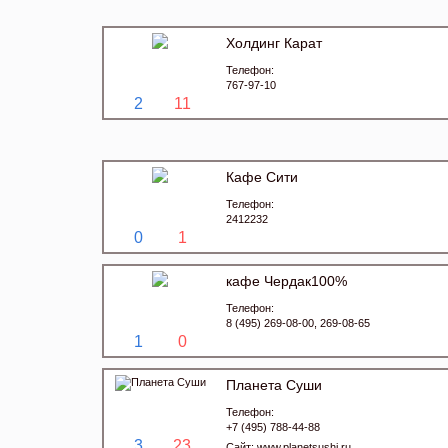
Холдинг Карат
Телефон:
767-97-10
2
11
Кафе Сити
Телефон:
2412232
0
1
кафе Чердак100%
Телефон:
8 (495) 269-08-00, 269-08-65
1
0
Планета Суши
Телефон:
+7 (495) 788-44-88
3
23
Сайт:
www.planetsushi.ru