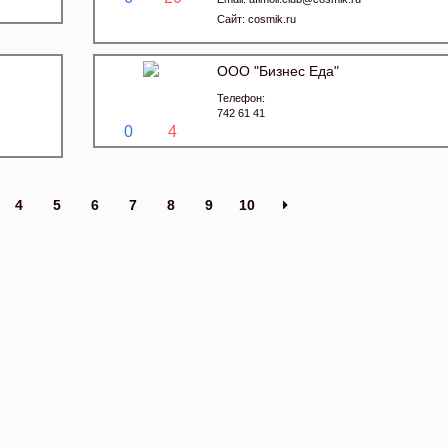
Сайт:
cosmik.ru
ООО "Бизнес Еда"
Телефон:
742 61 41
0
4
4
5
6
7
8
9
10