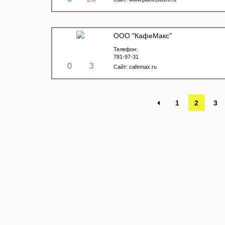
ООО "КафеМакс"
Телефон:
781-97-31
0
3
Сайт:
cafemax.ru
1
2
3