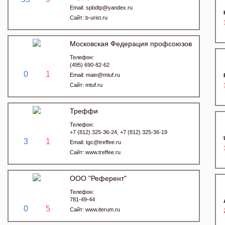
Email:
spbdtp@yandex.ru
Сайт:
b-urist.ru
Московская Федерация профсоюзов
Телефон:
(495) 690-82-62
0
1
Email:
main@mtuf.ru
Сайт:
mtuf.ru
Треффи
Телефон:
+7 (812) 325-36-24, +7 (812) 325-36-19
3
1
Email:
tgc@treffee.ru
Сайт:
www.treffee.ru
ООО "Референт"
Телефон:
781-49-44
0
5
Сайт:
www.iterum.ru