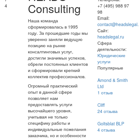
Consulting
4
+7 (495) 988 97
98
Email:
Наша команда
contact@headslegal.
сформировалась в 1995
Сайт:
году. За прошедшие годы мы
headslegal.ru
уверенно заняли ведущую
Сфера
позицию на рынке
деятельности:
консалтинговых услуг,
Юридические
достигли значимых успехов,
услуги
обрели постоянных клиентов
Популярные
и сформировали крепкий
коллектив профессионалов.
Amond & Smith
Огромный практический
Ltd
опыт в данной сфере
1
отзыв
позволяет нам
предоставлять услуги
Cliff
высочайшего уровня,
24
отзыва
учитывая не только
специфику работы и
Goltsblat BLP
индивидуальные пожелания
4
отзыва
заказчика, но и особенности