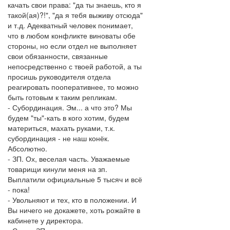
качать свои права: "да ты знаешь, кто я
такой(ая)?!", "да я тебя выживу отсюда"
и т.д. Адекватный человек понимает,
что в любом конфликте виноваты обе
стороны, но если отдел не выполняет
свои обязанности, связанные
непосредственно с твоей работой, а ты
просишь руководителя отдела
реагировать пооперативнее, то можно
быть готовым к таким репликам.
- Субординация. Эм... а что это? Мы
будем "ты"-кать в кого хотим, будем
материться, махать руками, т.к.
субординация - не наш конёк.
Абсолютно.
- ЗП. Ох, веселая часть. Уважаемые
товарищи кинули меня на зп.
Выплатили официальные 5 тысяч и всё
- пока!
- Увольняют и тех, кто в положении. И
Вы ничего не докажете, хоть рожайте в
кабинете у директора.