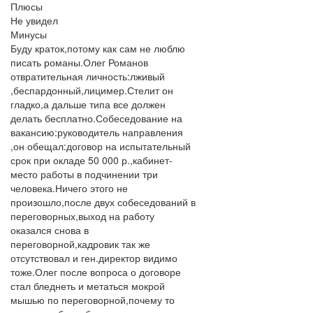
Плюсы
Не увидел
Минусы
Буду краток,потому как сам не люблю
писать романы.Олег Романов
отвратительная личность:лживый
,беспардонный,лицимер.Стелит он
гладко,а дальше типа все должен
делать бесплатно.Собеседование на
вакансию:руководитель направления
,он обещал:договор на испытательный
срок при окладе 50 000 р.,кабинет-
место работы в подчинении три
человека.Ничего этого не
произошло,после двух собеседований в
переговорных,выход на работу
оказался снова в
переговорной,кадровик так же
отсутствовал и ген.директор видимо
тоже.Олег после вопроса о договоре
стал бледнеть и метаться мокрой
мышью по переговорной,почему то