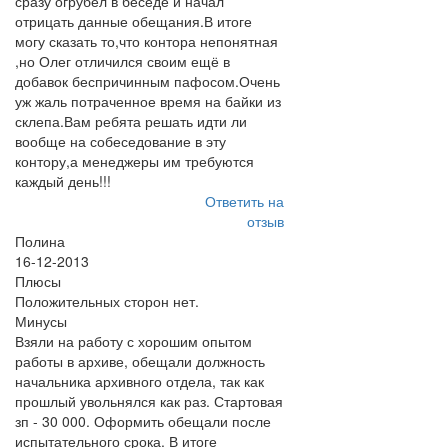
сразу огрубел в беседе и начал
отрицать данные обещания.В итоге
могу сказать то,что контора непонятная
,но Олег отличился своим ещё в
добавок беспричинным пафосом.Очень
уж жаль потраченное время на байки из
склепа.Вам ребята решать идти ли
вообще на собеседование в эту
контору,а менеджеры им требуются
каждый день!!!
Ответить на
отзыв
Полина
16-12-2013
Плюсы
Положительных сторон нет.
Минусы
Взяли на работу с хорошим опытом
работы в архиве, обещали должность
начальника архивного отдела, так как
прошлый увольнялся как раз. Стартовая
зп - 30 000. Оформить обещали после
испытательного срока. В итоге