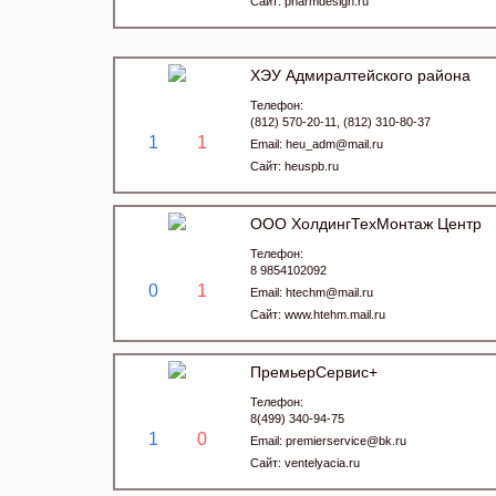
Сайт:
pharmdesign.ru
ХЭУ Адмиралтейского района
Телефон:
(812) 570-20-11, (812) 310-80-37
1
1
Email:
heu_adm@mail.ru
Сайт:
heuspb.ru
ООО ХолдингТехМонтаж Центр
Телефон:
8 9854102092
0
1
Email:
htechm@mail.ru
Сайт:
www.htehm.mail.ru
ПремьерСервис+
Телефон:
8(499) 340-94-75
1
0
Email:
premierservice@bk.ru
Сайт:
ventelyacia.ru