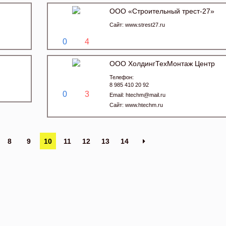
ООО «Строительный трест-27»
Сайт:
www.strest27.ru
0
4
ООО ХолдингТехМонтаж Центр
Телефон:
8 985 410 20 92
0
3
Email:
htechm@mail.ru
Сайт:
www.htechm.ru
8
9
10
11
12
13
14