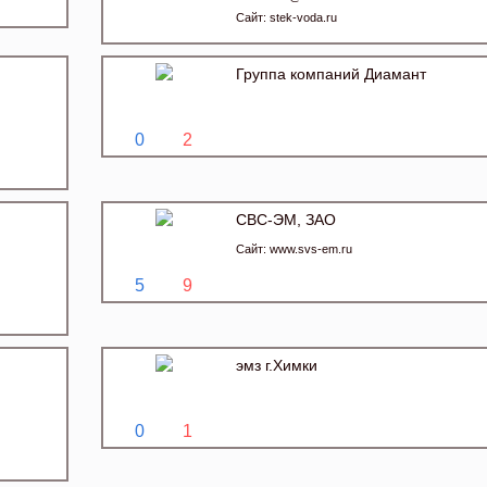
Сайт:
stek-voda.ru
Группа компаний Диамант
0
2
СВС-ЭМ, ЗАО
Сайт:
www.svs-em.ru
5
9
эмз г.Химки
0
1