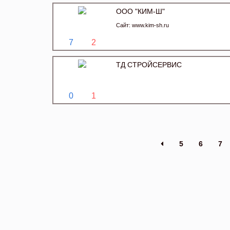
ООО "КИМ-Ш"
Сайт:
www.kim-sh.ru
7
2
ТД СТРОЙСЕРВИС
0
1
5
6
7