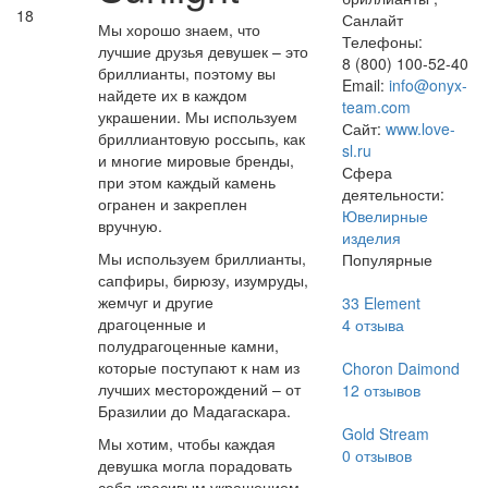
18
Санлайт
Мы хорошо знаем, что
Телефоны:
лучшие друзья девушек – это
8 (800) 100-52-40
бриллианты, поэтому вы
Email:
info@onyx-
найдете их в каждом
team.com
украшении. Мы используем
Сайт:
www.love-
бриллиантовую россыпь, как
sl.ru
и многие мировые бренды,
Сфера
при этом каждый камень
деятельности:
огранен и закреплен
Ювелирные
вручную.
изделия
Мы используем бриллианты,
Популярные
сапфиры, бирюзу, изумруды,
жемчуг и другие
33 Element
драгоценные и
4
отзыва
полудрагоценные камни,
которые поступают к нам из
Choron Daimond
лучших месторождений – от
12
отзывов
Бразилии до Мадагаскара.
Gold Stream
Мы хотим, чтобы каждая
0
отзывов
девушка могла порадовать
себя красивым украшением