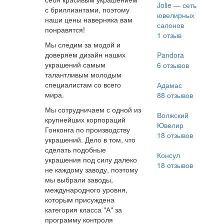
Jolie — сеть
с бриллиантами, поэтому
ювелирных
наши цены наверняка вам
салонов
понравятся!
1
отзыв
Мы следим за модой и
доверяем дизайн наших
Pandora
украшений самым
6
отзывов
талантливым молодым
специалистам со всего
Адамас
мира.
88
отзывов
Мы сотрудничаем с одной из
Волжский
крупнейших корпораций
Ювелир
Гонконга по производству
18
отзывов
украшений. Дело в том, что
сделать подобные
Консул
украшения под силу далеко
18
отзывов
не каждому заводу, поэтому
мы выбрали заводы,
международного уровня,
которым присуждена
категория класса "А" за
программу контроля