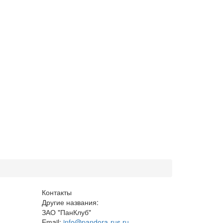
Контакты
Другие названия:
ЗАО "ПанКлуб"
Email:
info@pandora-rus.ru