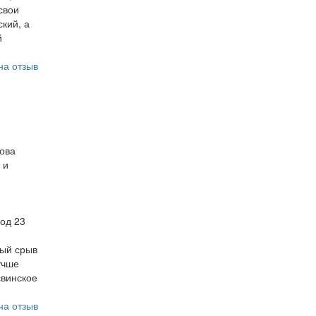
свои
ский, а
й
на отзыв
пова
 и
год 23
ный срыв
учше
свинское
на отзыв