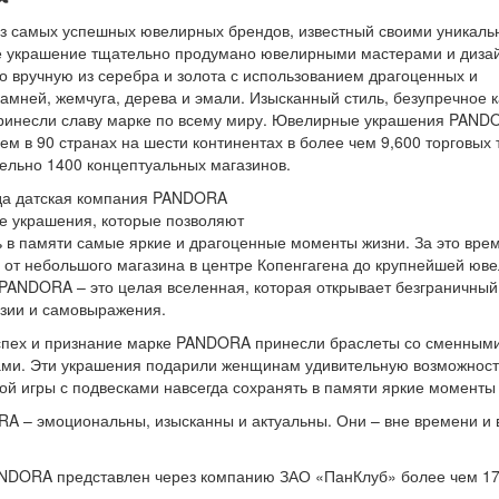
з самых успешных ювелирных брендов, известный своими уникал
е украшение тщательно продумано ювелирными мастерами и диза
о вручную из серебра и золота с использованием драгоценных и
амней, жемчуга, дерева и эмали. Изысканный стиль, безупречное 
принесли славу марке по всему миру. Ювелирные украшения PAND
м в 90 странах на шести континентах в более чем 9,600 торговых 
ельно 1400 концептуальных магазинов.
ода датская компания PANDORA
е украшения, которые позволяют
ь в памяти самые яркие и драгоценные моменты жизни. За это вре
 от небольшого магазина в центре Копенгагена до крупнейшей юв
PANDORA – это целая вселенная, которая открывает безграничный
азии и самовыражения.
пех и признание марке PANDORA принесли браслеты со сменным
ми. Эти украшения подарили женщинам удивительную возможност
й игры с подвесками навсегда сохранять в памяти яркие моменты
 – эмоциональны, изысканны и актуальны. Они – вне времени и 
ANDORA представлен через компанию ЗАО «ПанКлуб» более чем 1