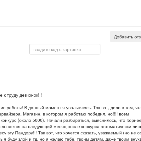
Добавить от
 к труду девчонок!!!
ив работы! В данный момент я увольняюсь. Так вот, дело в том, чт
рвайзера. Магазин, в котором я работаю победил, но!!!! всем
конкурс (около 5000). Начали разбираться, выяснилось, что Корне
увольняется на следующий месяц после конкурса автоматически ли
су эту Пандору!!! Так вот, что хочется сказать, уважаемый (но не о
 я буду злой и тд, но я желаю тебе, твоим детям, даже твоим внук