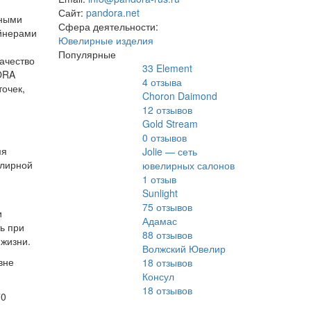
Сайт:
pandora.net
ьными
Сфера деятельности:
йнерами
Ювелирные изделия
Популярные
качество
33 Element
ORA
4
отзыва
точек,
Choron Daimond
12
отзывов
Gold Stream
0
отзывов
мя
Jolie — сеть
елирной
ювелирных салонов
1
отзыв
Sunlight
75
отзывов
и
Адамас
ь при
88
отзывов
 жизни.
Волжский Ювелир
вне
18
отзывов
Консул
18
отзывов
70