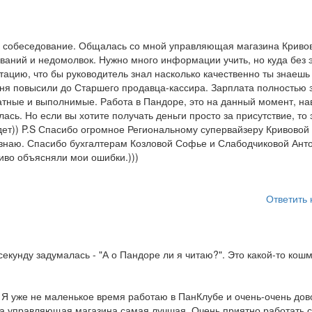
а собеседование. Общалась со мной управляющая магазина Криво
иваний и недомолвок. Нужно много информации учить, но куда без э
стацию, что бы руководитель знал насколько качественно ты знаешь
еня повысили до Старшего продавца-кассира. Зарплата полностью 
ватные и выполнимые. Работа в Пандоре, это на данный момент, на
ь. Но если вы хотите получать деньги просто за присутствие, то 
удет)) P.S Спасибо огромное Региональному супервайзеру Кривовой 
с знаю. Спасибо бухгалтерам Козловой Софье и Слабодчиковой Ант
иво объясняли мои ошибки.)))
Ответить 
секунду задумалась - "А о Пандоре ли я читаю?". Это какой-то кошм
 Я уже не маленькое время работаю в ПанКлубе и очень-очень дов
ша управляющая магазина самая лучшая. Очень приятно работать с