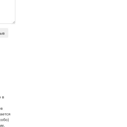
зыв
о в
ев
шается
собо)
ам,