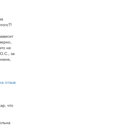
ва
того?!
зависит
верно,
это не
О.С., за
онине,
на отзыв
ар, что
ольна