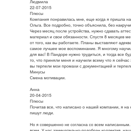
Людмила
22-07-2015
Плюсы
Компания понравилась мне, еще когда я пришла н
Ольга. Все подробно, точно объяснила, без накруч
Через месяц после устройства, нужно сдавать атте
материал и свои обязанности. Спустя 8 месяцев м
от того, как вы работаете. Планы выставляют адек
самое лучшее мое воспоминание. Я многому научилас
для вас! В Пандоре нужно трудиться, и тогда все б
то, что приняли меня и научили всему что я сейча
вы терпели мои промахи с документацией и терпел
Минусы
Смена мотивации.
Анна
20-04-2015
Плюсы
Почитав все, что написано о нашей компании, я на 
пишут люди.
Но я совершенно не согласна со всем написанным.
всем. У нас замечательно-подобран коллектив, на