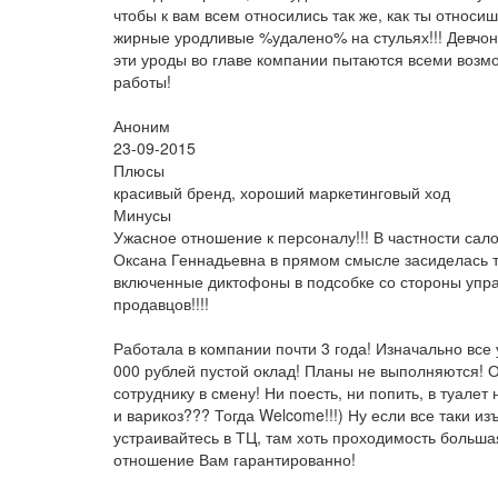
чтобы к вам всем относились так же, как ты относи
жирные уродливые %удалено% на стульях!!! Девчонки,
эти уроды во главе компании пытаются всеми возм
работы!
Аноним
23-09-2015
Плюсы
красивый бренд, хороший маркетинговый ход
Минусы
Ужасное отношение к персоналу!!! В частности сал
Оксана Геннадьевна в прямом смысле засиделась та
включенные диктофоны в подсобке со стороны упра
продавцов!!!!
Работала в компании почти 3 года! Изначально все 
000 рублей пустой оклад! Планы не выполняются! От
сотруднику в смену! Ни поесть, ни попить, в туалет 
и варикоз??? Тогда Welcome!!!) Ну если все таки и
устраивайтесь в ТЦ, там хоть проходимость больша
отношение Вам гарантированно!