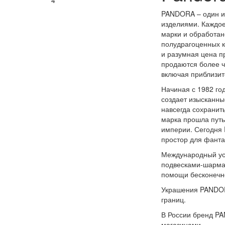
4
PANDORA – один и
изделиями. Каждо
марки и обработан
полудрагоценных к
и разумная цена 
продаются более че
включая приблизит
Начиная с 1982 г
создает изысканны
навсегда сохранит
марка прошла путь
империи. Сегодня 
простор для фант
Международный ус
подвесками-шарма
помощи бесконечно
Украшения PANDORA
границ.
В России бренд P
магазинами.