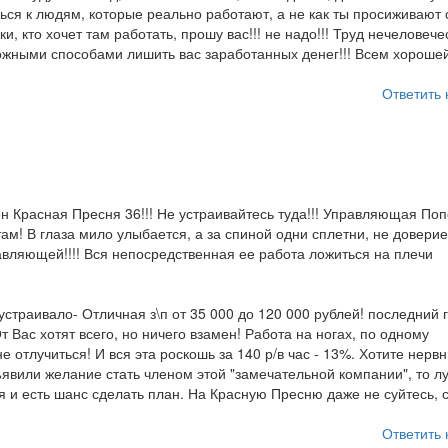
шься к людям, которые реально работают, а не как ты просиживают 
 кто хочет там работать, прошу вас!!! не надо!!! Труд нечеловече
ожными способами лишить вас заработанных денег!!! Всем хороше
Ответить 
он Красная Пресня 36!!! Не устраивайтесь туда!!! Управляющая По
м! В глаза мило улыбается, а за спиной одни сплетни, не доверие
вляющей!!!! Вся непосредственная ее работа ложиться на плечи
устраивало- Отличная з\п от 35 000 до 120 000 рублей! последний 
 Вас хотят всего, но ничего взамен! Работа на ногах, по одному
не отлучиться! И вся эта роскошь за 140 р/в час - 13%. Хотите нерв
зъявили желание стать членом этой "замечательной компании", то л
я и есть шанс сделать план. На Красную Пресню даже не суйтесь, 
Ответить 