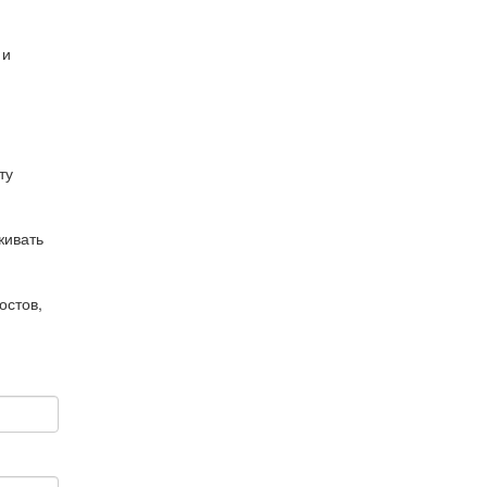
 и
ту
живать
остов,