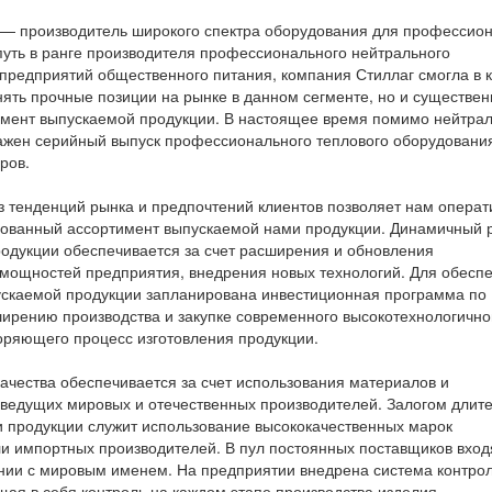
 — производитель широкого спектра оборудования для профессио
 путь в ранге производителя профессионального нейтрального
предприятий общественного питания, компания Стиллаг смогла в 
анять прочные позиции на рынке в данном сегменте, но и существе
имент выпускаемой продукции. В настоящее время помимо нейтра
ажен серийный выпуск профессионального теплового оборудовани
ров.
 тенденций рынка и предпочтений клиентов позволяет нам операт
бованный ассортимент выпускаемой нами продукции. Динамичный 
одукции обеспечивается за счет расширения и обновления
мощностей предприятия, внедрения новых технологий. Для обесп
ускаемой продукции запланирована инвестиционная программа по
рению производства и закупке современного высокотехнологично
оряющего процесс изготовления продукции.
ачества обеспечивается за счет использования материалов и
ведущих мировых и отечественных производителей. Залогом длит
и продукции служит использование высококачественных марок
 импортных производителей. В пул постоянных поставщиков вход
нии с мировым именем. На предприятии внедрена система контро
щая в себя контроль на каждом этапе производства изделия.