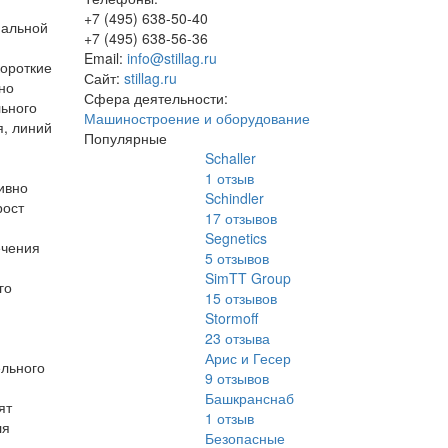
+7 (495) 638-50-40
нальной
+7 (495) 638-56-36
Email:
info@stillag.ru
короткие
Сайт:
stillag.ru
нно
Сфера деятельности:
льного
Машиностроение и оборудование
я, линий
Популярные
Schaller
1
отзыв
ивно
Schindler
рост
17
отзывов
Segnetics
ечения
5
отзывов
SimTT Group
го
15
отзывов
Stormoff
23
отзыва
Арис и Гесер
ельного
9
отзывов
Башкранснаб
ят
1
отзыв
ля
Безопасные