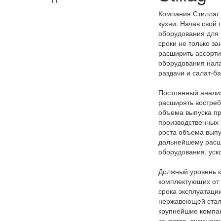
11
Компания Стиллаг
кухни. Начав свой
оборудования для 
сроки не только з
расширить ассорт
оборудования нал
раздачи и салат-ба
Постоянный анализ
расширять востре
объема выпуска пр
производственных 
роста объема вып
дальнейшему расши
оборудования, уск
Должный уровень к
комплектующих от 
срока эксплуатаци
нержавеющей стали
крупнейшие компа
качества, включаю