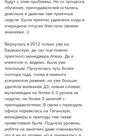
будут с этим проблемы. Но от процесса
обучения, преподавателей осталась
довольна и девочки там приятные
сидели. Была приятно удивлена когда в
очередном отпуске блистала своими
знаниями. ))
Вернулась в 2012 только уже на
Бауманскую, до сих пор помню
приятного менеджера Алену. Да и
клиентом я, видимо, была уже
лояльным. Проучилась чуть более
полтора года, снова в немного
ускоренном режиме, но уже больше
уделяла внимание ДЗ, новым словам,
мультимедия не более 2-3 уроков за
неделю, не более 2 занятий с
преподавателями. В связи с перездом
офиса перевелась на Таганскую,
менеджеры и преподы там также
приветливые были. Подняла уровень,
ребята на занятиях даже сомневались,
что я на их уровне, но и занималась я