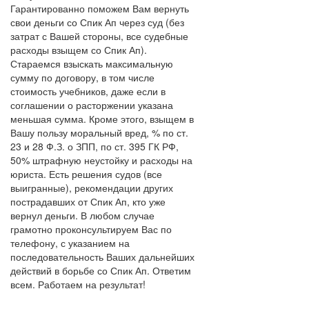
Гарантированно поможем Вам вернуть
свои деньги со Спик Ап через суд (без
затрат с Вашей стороны, все судебные
расходы взыщем со Спик Ап).
Стараемся взыскать максимальную
сумму по договору, в том числе
стоимость учебников, даже если в
соглашении о расторжении указана
меньшая сумма. Кроме этого, взыщем в
Вашу пользу моральный вред, % по ст.
23 и 28 Ф.З. о ЗПП, по ст. 395 ГК РФ,
50% штрафную неустойку и расходы на
юриста. Есть решения судов (все
выигранные), рекомендации других
пострадавших от Спик Ап, кто уже
вернул деньги. В любом случае
грамотно проконсультируем Вас по
телефону, с указанием на
последовательность Ваших дальнейших
действий в борьбе со Спик Ап. Ответим
всем. Работаем на результат!