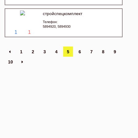
стройспецкомплект
Телефон:
5894920, 5894930
1
1
1
2
3
4
5
6
7
8
9
10