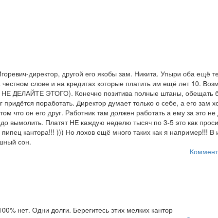
оревич-директор, другой его якобы зам. Никита. Упыри оба ещё те
 честном слове и на кредитах которые платить им ещё лет 10. Воз
Е НЕ ДЕЛАЙТЕ ЭТОГО). Конечно позитива полные штаны, обещать 
г придётся поработать. Директор думает только о себе, а его зам х
ом что он его друг. Работник там должен работать а ему за это н
до вымолить. Платят НЕ каждую неделю тысяч по 3-5 это как проси
пипец кантора!!! ))) Но лохов ещё много таких как я например!!! В 
ашный сон.
Коммент
100% нет. Одни долги. Берегитесь этих мелких кантор