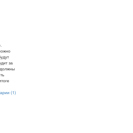
.
можно
будут
одит за
е должны
ть
итоге
арии (1)