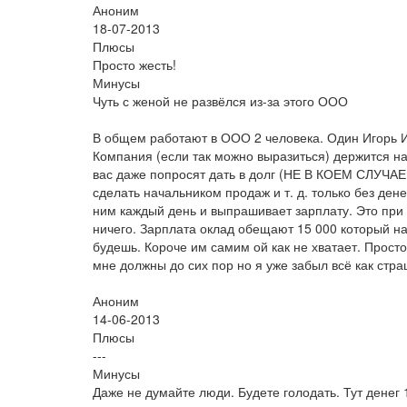
Аноним
18-07-2013
Плюсы
Просто жесть!
Минусы
Чуть с женой не развёлся из-за этого ООО
В общем работают в ООО 2 человека. Один Игорь Иг
Компания (если так можно выразиться) держится на
вас даже попросят дать в долг (НЕ В КОЕМ СЛУЧА
сделать начальником продаж и т. д. только без дене
ним каждый день и выпрашивает зарплату. Это при т
ничего. Зарплата оклад обещают 15 000 который на
будешь. Короче им самим ой как не хватает. Просто 
мне должны до сих пор но я уже забыл всё как стр
Аноним
14-06-2013
Плюсы
---
Минусы
Даже не думайте люди. Будете голодать. Тут денег 