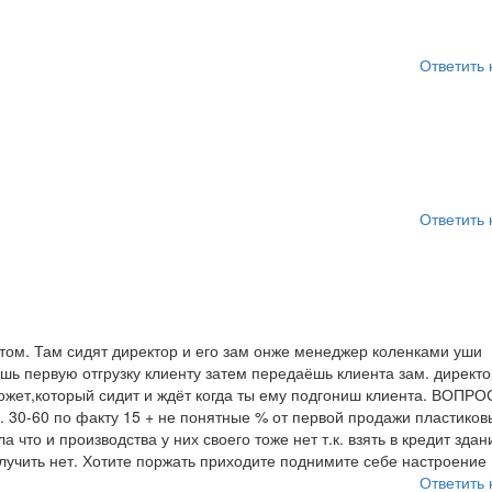
Ответить 
Ответить 
том. Там сидят директор и его зам онже менеджер коленками уши
ешь первую отгрузку клиенту затем передаёшь клиента зам. директ
ожет,который сидит и ждёт когда ты ему подгониш клиента. ВОПРОС
 30-60 по факту 15 + не понятные % от первой продажи пластиков
 что и производства у них своего тоже нет т.к. взять в кредит здан
лучить нет. Хотите поржать приходите поднимите себе настроение
Ответить 