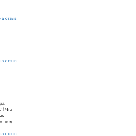
на отзыв
на отзыв
ора
 ! Что
ых
ие под
на отзыв