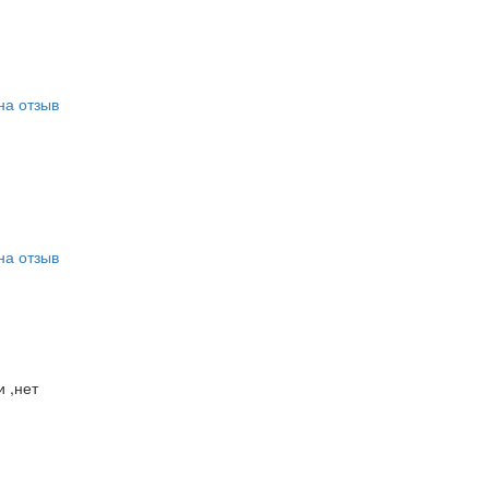
на отзыв
на отзыв
 ,нет