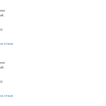
нно
ый,
о)
на отзыв
нно
ый,
о)
на отзыв