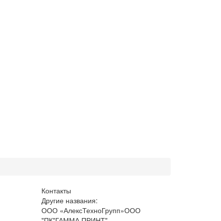
Контакты
Другие названия:
ООО «АлексТехноГрупп»ООО
"ПК"ГАММА ПРИНТ"