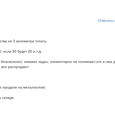
Ответить 
тва не 3 километра топать.
 если 30 будет 20 и.т.д.
Апанасенко): никаких задач, элементарно не понимают,кто и чем 
и все распродают.
е продали на металлолом)
а складе.