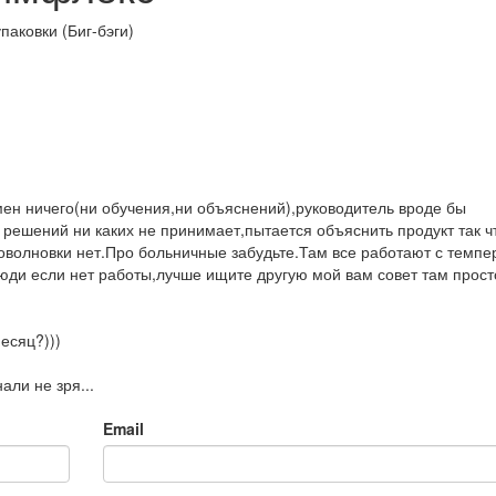
паковки (Биг-бэги)
мен ничего(ни обучения,ни объяснений),руководитель вроде бы
 решений ни каких не принимает,пытается объяснить продукт так ч
оволновки нет.Про больничные забудьте.Там все работают с темпе
люди если нет работы,лучше ищите другую мой вам совет там прост
есяц?)))
али не зря...
Email