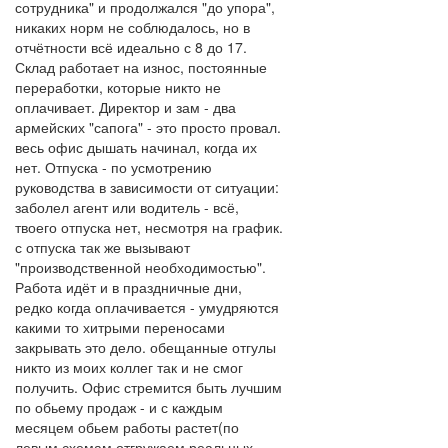
сотрудника" и продолжался "до упора",
никаких норм не соблюдалось, но в
отчётности всё идеально с 8 до 17.
Склад работает на износ, постоянные
переработки, которые никто не
оплачивает. Директор и зам - два
армейских "сапога" - это просто провал.
весь офис дышать начинал, когда их
нет. Отпуска - по усмотрению
руководства в зависимости от ситуации:
заболел агент или водитель - всё,
твоего отпуска нет, несмотря на график.
с отпуска так же вызывают
"производственной необходимостью".
Работа идёт и в праздничные дни,
редко когда оплачивается - умудряются
какими то хитрыми переносами
закрывать это дело. обещанные отгулы
никто из моих коллег так и не смог
получить. Офис стремится быть лучшим
по обьему продаж - и с каждым
месяцем обьем работы растет(по
левым схемам отгружаем реальных