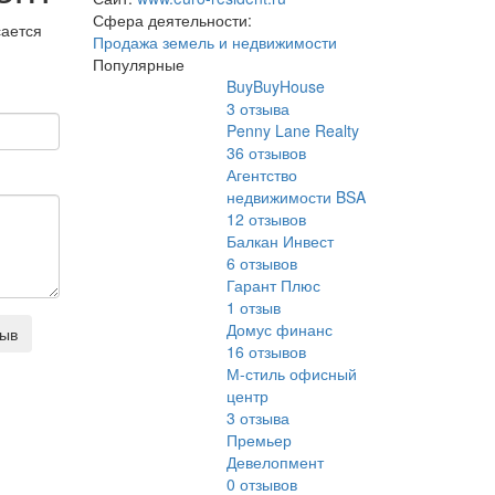
Сфера деятельности:
сается
Продажа земель и недвижимости
Популярные
BuyBuyHouse
3
отзыва
Penny Lane Realty
36
отзывов
Агентство
недвижимости BSA
12
отзывов
Балкан Инвест
6
отзывов
Гарант Плюс
1
отзыв
Домус финанс
зыв
16
отзывов
М-стиль офисный
центр
3
отзыва
Премьер
Девелопмент
0
отзывов