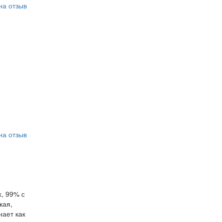
на отзыв
на отзыв
, 99% с
кая,
нает как