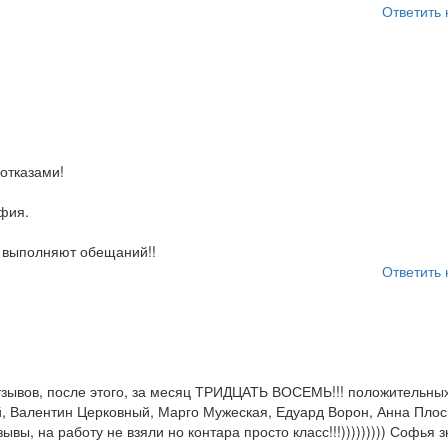
Ответить 
 отказами!
фия.
е выполняют обещаний!!
Ответить 
отзывов, после этого, за месяц ТРИДЦАТЬ ВОСЕМЬ!!! положительных
, Валентин Церковный, Марго Мужеская, Едуард Ворон, Анна Плос
вы, на работу не взяли но контара просто класс!!!))))))))) Софья з