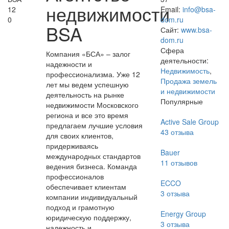
недвижимости
12
Email:
info@bsa-
0
dom.ru
BSA
Сайт:
www.bsa-
dom.ru
Сфера
Компания «БСА» – залог
деятельности:
надежности и
Недвижимость
,
профессионализма. Уже 12
Продажа земель
лет мы ведем успешную
и недвижимости
деятельность на рынке
Популярные
недвижимости Московского
региона и все это время
Active Sale Group
предлагаем лучшие условия
43
отзыва
для своих клиентов,
придерживаясь
Bauer
международных стандартов
11
отзывов
ведения бизнеса. Команда
профессионалов
ECCO
обеспечивает клиентам
3
отзыва
компании индивидуальный
подход и грамотную
Energy Group
юридическую поддержку,
3
отзыва
надежность и