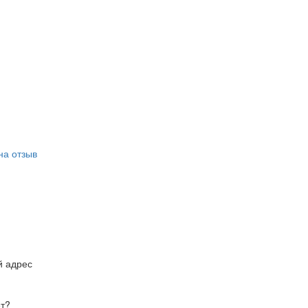
на отзыв
й адрес
ет?