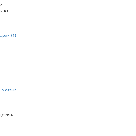
се
 и на
арии (1)
на отзыв
лучила