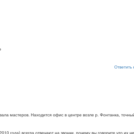
е
Ответить 
ывала мастеров. Находится офис в центре возле р. Фонтанка, точны
010 года) всегда отвечают на звонки. почему вы говорите что их н