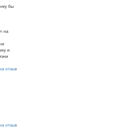
анку бы
г на
мне
мку и
изни
на отзыв
на отзыв