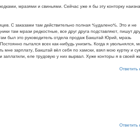
юдками, мразями и свиньями. Сейчас уже я бы эту конторку наизн
яцев. С заказами там действительно полная %удалено%. Это и не
дники там мрази редкостные, все друг друга подставляют, пишут дру
 там был это руководитель отдела продаж Бакштай Юрий, мразь
 Постоянно пытался всех как-нибудь унизить. Когда я увольнялся, 
ь мне зарплату, Бакштай вёл себя по хамски, взял мою куртку и су
и заплатили, еле трудовую у них вырвал. Хуже конторы я в своей ж
Ответить 
Ответить 