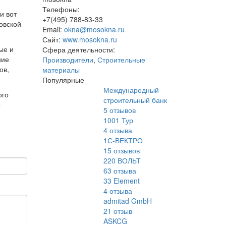
Телефоны:
и вот
+7(495) 788-83-33
овской
Email:
okna@mosokna.ru
Сайт:
www.mosokna.ru
ые и
Сфера деятельности:
ние
Производители
,
Строительные
ов,
материалы
Популярные
Международный
ого
строительный банк
о
5
отзывов
1001 Тур
4
отзыва
1С-ВЕКТРО
15
отзывов
220 ВОЛЬТ
63
отзыва
33 Element
4
отзыва
admitad GmbH
21
отзыв
ASKCG