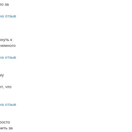
по за
на отзыв
нуть к
 немного
на отзыв
му
т, что
на отзыв
росто
чить за