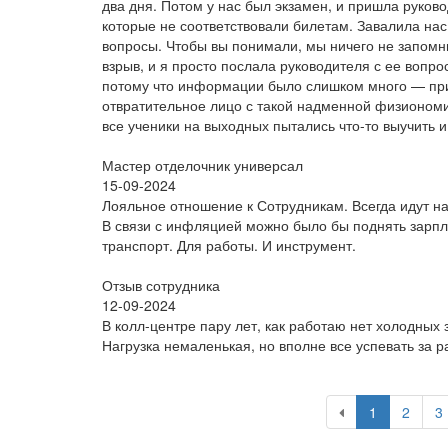
два дня. Потом у нас был экзамен, и пришла руков
которые не соответствовали билетам. Завалила нас
вопросы. Чтобы вы понимали, мы ничего не запомни
взрыв, и я просто послала руководителя с ее вопр
потому что информации было слишком много — при
отвратительное лицо с такой надменной физиономи
все ученики на выходных пытались что-то выучить и 
Мастер отделочник универсал
15-09-2024
Лояльное отношение к Сотрудникам. Всегда идут н
В связи с инфляцией можно было бы поднять зарпла
транспорт. Для работы. И инструмент.
Отзыв сотрудника
12-09-2024
В колл-центре пару лет, как работаю нет холодных 
Нагрузка немаленькая, но вполне все успевать за 
1
2
3