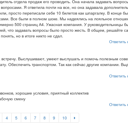
одитель отдела продаж его проводить. Она начала задавать вопрос
 вопросами. Я ответила почти на все, но она задавала дополнител
ли, просто переписали себе 10 билетов как шпаргалку. В конце б
осами. Все были в полном шоке. Мы надеялись на лояльное отноше
мерно 500 страниц А4. Ужасная компания. У руководительницы б
ей, что задавать вопросы было просто жесть. В общем, решайте са
понять, но в итоге никто не сдал.
Ответить 
а встречу. Выслушивают, умеют выслушать и помочь полезным сове
ту. Обеспечить транспортом. Так как сейчас другие компании. Вы
Ответить 
звонков, хорошие условия, приятный коллектив
рабочую смену
Ответить 
4
5
6
7
8
9
10