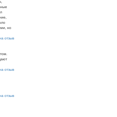
ы,
ьные
ыл
ние,
ыло
ми, но
на отзыв
том.
дают
на отзыв
на отзыв