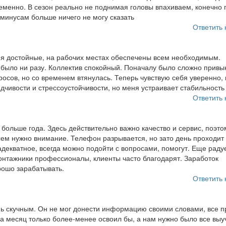
еменно. В сезон реально не поднимая головы впахиваем, конечно 
 минусам больше ничего не могу сказать
Ответить 
вия достойные, на рабочих местах обеспечены всем необходимым.
ыло ни разу. Коллектив спокойный. Поначалу было сложно привык
осов, но со временем втянулась. Теперь чувствую себя уверенно,
идчивости и стрессоустойчивости, но меня устраивает стабильность
Ответить 
ольше года. Здесь действительно важно качество и сервис, поэто
сем нужно внимание. Телефон разрывается, но зато день проходит
декватное, всегда можно подойти с вопросами, помогут. Еще радуе
нтажники профессионалы, клиенты часто благодарят. Заработок
рошо зарабатывать.
Ответить 
нь скучным. Он не мог донести информацию своими словами, все п
а месяц только более-менее освоил бы, а нам нужно было все выу