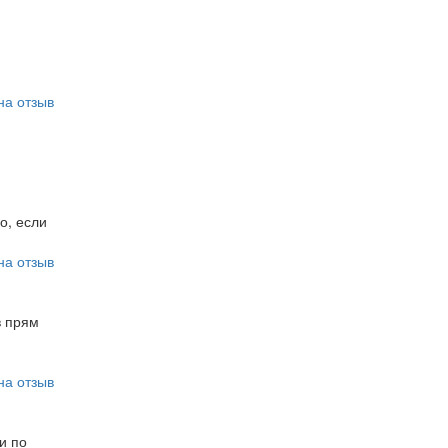
на отзыв
о, если
на отзыв
в прям
на отзыв
и по