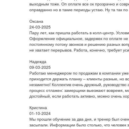
выходным тоже. Оп оплате все ок прозрачно и совр
оправданно но в такие периоды устаю. Ну та так по
Оксана
24-03-2025
Пару лет, как пришла работать в колл-центр. Усло
Оформление официальное, задержек по оплате не б
постоянному потоку звонков и решению разных вопр
не хватает перерывов. Работа, конечно, требует ус
Надежда
09-03-2025
Работаю менеджером по продажам в компании уже б
приходится держать планку – клиенты разные, но в
незаметно! Коллектив очень дружный, руководство а
процесс отлажен: замерщики выезжают вовремя, мо
достойный, если работать активно, можно очень хо
Кристина
01-10-2024
Мы прошли обучение за два дня, и тренер был оче
засыпали. Информации было столько, что человек з