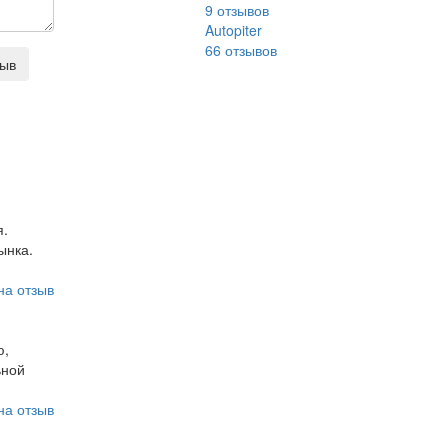
9
отзывов
Autopiter
66
отзывов
зыв
я.
ынка.
на отзыв
ю,
ьной
на отзыв