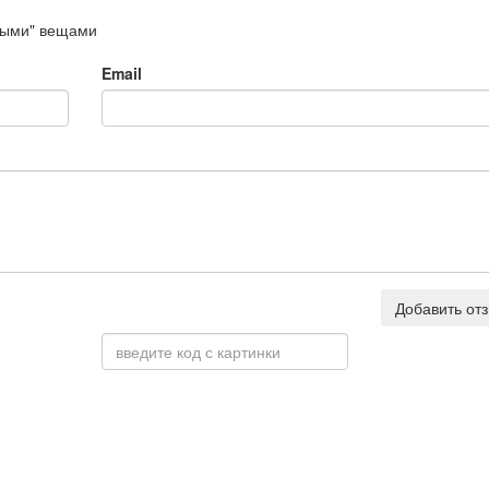
ными" вещами
Email
Добавить от