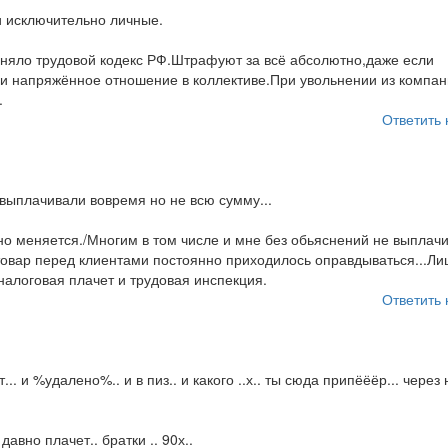
и исключительно личные.
лняло трудовой кодекс РФ.Штрафуют за всё абсолютно,даже если
ами напряжённое отношение в коллективе.При увольнении из компа
.
Ответить 
 выплачивали вовремя но не всю сумму...
но меняется./Многим в том числе и мне без обьяснений не выплач
й товар перед клиентами постоянно приходилось оправдываться...Ли
налоговая плачет и трудовая инспекция.
Ответить 
.. и %удалено%.. и в пиз.. и какого ..х.. ты сюда припёёёр... через н
авно плачет.. братки .. 90х..