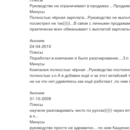
Руководство не ограничивает в продажах ...Продаж
Минусы
Полностью чёрная зарплата...Руководство не выпо
посмотрел не так)))))...В связи с личными продаж
практически всех обманывают с выплатой зарплаты
Аноним
24-04-2010
Плюсы
Поработал в компании и было разочарование....З.п
Минусы
Компания полностью чёрная ..Руководство постоян
полностью з.п.А в добавок ещё и за этот китайски
ни на что нет,удивляюсь как ещё работают ,по ним 
Аноним
31-10-2009
Плюсы
научили разговаривать чисто по русски))))) через ёпт.
в п...
Минусы
руководство просто не адекватно... по ним Кащенко д