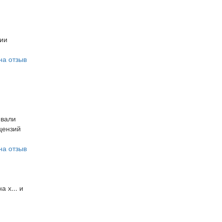
нии
на отзыв
ивали
цензий
на отзыв
а х... и