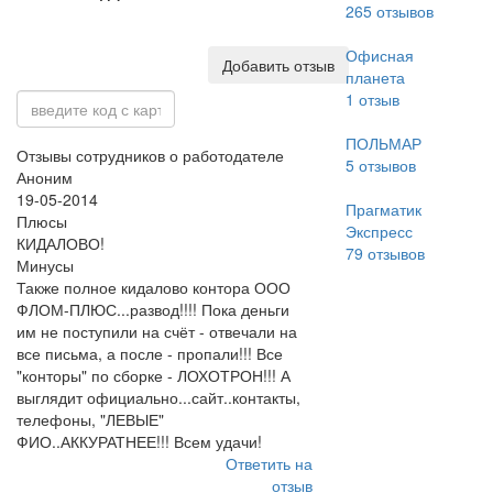
265
отзывов
Офисная
Добавить отзыв
планета
1
отзыв
ПОЛЬМАР
Отзывы сотрудников о работодателе
5
отзывов
Аноним
19-05-2014
Прагматик
Плюсы
Экспресс
КИДАЛОВО!
79
отзывов
Минусы
Также полное кидалово контора ООО
ФЛОМ-ПЛЮС...развод!!!! Пока деньги
им не поступили на счёт - отвечали на
все письма, а после - пропали!!! Все
"конторы" по сборке - ЛОХОТРОН!!! А
выглядит официально...сайт..контакты,
телефоны, "ЛЕВЫЕ"
ФИО..АККУРАТНЕЕ!!! Всем удачи!
Ответить на
отзыв