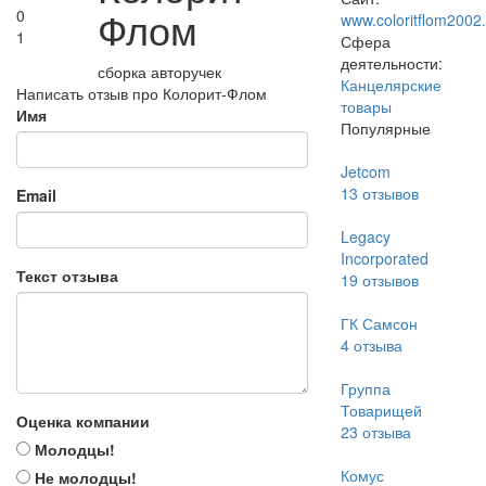
Флом
0
www.coloritflom2002.
1
Сфера
деятельности:
сборка авторучек
Канцелярские
Написать отзыв про Колорит-Флом
товары
Имя
Популярные
Jetcom
13
отзывов
Email
Legacy
Incorporated
Текст отзыва
19
отзывов
ГК Самсон
4
отзыва
Группа
Товарищей
Оценка компании
23
отзыва
Молодцы!
Комус
Не молодцы!