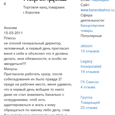
8
Сайт:
Торговля канц.товарами.
www.karandashco.ru
г.Королев
Сфера
деятельности:
Канцелярские
Аноним
товары
15-03-2011
Популярные
Плюсы
не плохой генеральный директор,
Jetcom
человечный, в первый день пригласил
13
отзывов
меня к себе и объяснил что я должна
делать. мои обязанности, и особо не
Legacy
звездиться!!!!
Incorporated
Минусы
19
отзывов
Пригласили работать сразу, после
собеседования их было правда 2!
ГК Самсон
придя на рабочее место, меня удивило,
4
отзыва
что в первый день вобщем то никто
даже не стал знакомить банально с
Группа
сотрудниками, чтоб хоть
Товарищей
адаптироваться и знать к кому
23
отзыва
обращаться по какому либо делу, глав
бух кидала мне документы на стол, с