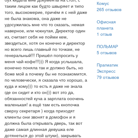
Комус
таким лицом как будто швыряет и типо
265
отзывов
того, высокомерие, причём я с ней даже
не была знакома, она даже не
Офисная
удосужилась мне что то сказать, немая
планета
наверное, или чокнутая, Директор один
1
отзыв
из, считает себя не пойми кем,
звездиться, хотя он конечно и директор
ПОЛЬМАР
но всего лишь главный по точкам, не
5
отзывов
генеральный!!! Пришёл попросить у
меня чай-кофе!!!))) Я когда услышала,
Прагматик
еонечно поняла так и должно быть, но
Экспресс
боже мой а почему бы не познакомится.
79
отзывов
по человечески, я сказала что хорошо, а
куда и кому))) то есть я даже не знала
где он сидит и кто он))) вот это да,
обязанностей куча а зарплата ооочень
маленькая! а ещё там есть кнопочка
сверху секретаря ) когда приходят
клиенты они звонят в домофон и я
должна была открывать дверь, так вот
даже самая длинная девушка еле
дотянеться до этой штуки), закрывать