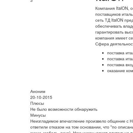
3
Компания ItalON, 
поставщиков италь
сеть ТД ItalON пр
обеспечивать влад
гарантировать выс
компания имеет се
Сфера деятельност
поставка ита
поставка ита
поставка вх
оказание ко
Аноним
20-10-2015
Плюсы
Не было возможности обнаружить
Минусы
Неизгладимое впечатление произвело общение с Н
ответили отказом на том основании, что "по описа
кухни, мебель, окна). Нам нужен юрист длительно