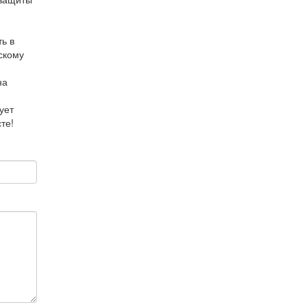
ь в
скому
на
ует
те!