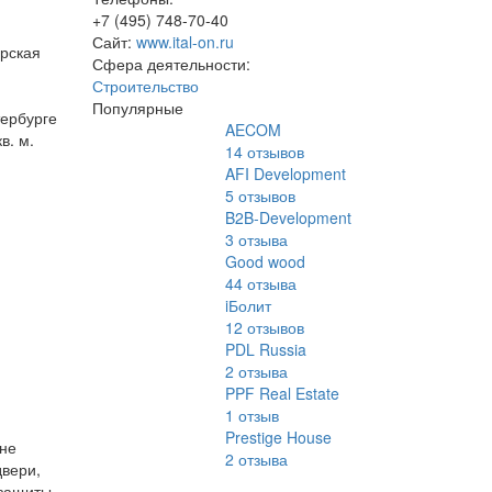
+7 (495) 748-70-40
Сайт:
www.ital-on.ru
ерская
Сфера деятельности:
Строительство
Популярные
тербурге
AECOM
в. м.
14
отзывов
AFI Development
5
отзывов
B2B-Development
3
отзыва
Good wood
44
отзыва
iБолит
12
отзывов
PDL Russia
2
отзыва
PPF Real Estate
1
отзыв
Prestige House
мне
2
отзыва
двери,
 защиты