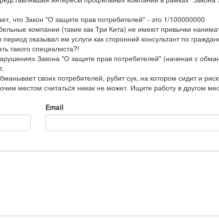
т, что Закон "О защите прав потребителей" - это 1/100000000
бельные компании (такие как Три Кита) не имеют привычки нанимат
л период оказывал им услуги как сторонний консультант по граждан
ать такого специалиста?!
нарушениях Закона "О защите прав потребителей" (начиная с обма
т.
обманывает своих потребителей, рубит сук, на котором сидит и риск
чим местом считатьcя никак не может. Ищите работу в другом мес
Email