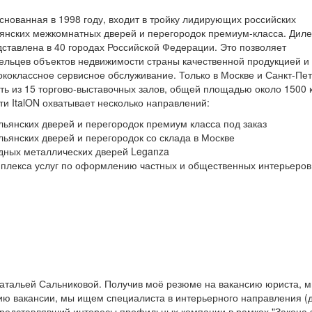
основанная в 1998 году, входит в тройку лидирующих российских
янских межкомнатных дверей и перегородок премиум-класса. Дил
едставлена в 40 городах Российской Федерации. Это позволяет
ельцев объектов недвижимости страны качественной продукцией и
ококлассное сервисное обслуживание. Только в Москве и Санкт-Пе
ть из 15 торгово-выставочных залов, общей площадью около 1500 к
и ItalON охватывает несколько направлений:
льянских дверей и перегородок премиум класса под заказ
льянских дверей и перегородок со склада в Москве
одных металлических дверей Leganza
мплекса услуг по оформлению частных и общественных интерьеров
атальей Сальниковой. Получив моё резюме на вакансию юриста, 
нию вакансии, мы ищем специалиста в интерьерного направления (
 представлявший интересы профильных компании в рамках "Закона