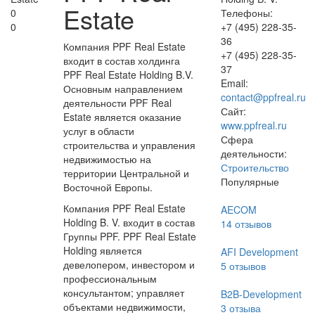
Estate
0
Телефоны:
0
+7 (495) 228-35-
36
Компания PPF Real Estate
+7 (495) 228-35-
входит в состав холдинга
37
PPF Real Estate Holding B.V.
Email:
Основным направлением
contact@ppfreal.ru
деятельности PPF Real
Сайт:
Estate является оказание
www.ppfreal.ru
услуг в области
Сфера
строительства и управления
деятельности:
недвижимостью на
Строительство
территории Центральной и
Популярные
Восточной Европы.
Компания PPF Real Estate
AECOM
Holding B. V. входит в состав
14
отзывов
Группы PPF. PPF Real Estate
Holding является
AFI Development
девелопером, инвестором и
5
отзывов
профессиональным
консультантом; управляет
B2B-Development
объектами недвижимости,
3
отзыва