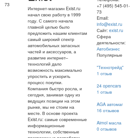
73
+7 (495) 545-01-
Интернет-магазин Exist.ru
73
начал свою работу в 1999
Email:
году. С самого начала
info@exist.ru
главной целью было
Сайт:
exist.ru
предложить нашим клиентам
Сфера
самый широкий спектр
деятельности:
автомобильных запасных
Автобизнес
частей и аксессуаров, а
Популярные
развитие интернет–
технологий дало
"Технотрейд"
возможность максимально
1
отзыв
упростить и ускорить
процесс покупки.
24 opencars
Компания быстро росла, и
1
отзыв
сегодня, занимая одну из
ведущих позиции на этом
AGA автомаг
рынке, мы не стоим на
16
отзывов
месте. В основе проекта
Exist.ru: самые современные
Aimol масла
информационные
0
отзывов
технологии, собственные
программные разработки,