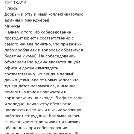
19-11-2014
Плюсы
Добрый и отзывчивый коллектив (только
админы и менеджеры)
Минусы
Начнем с того,что собеседование
проводит юрист ( соответственно с
самого начала понятно, что при каких-
либо проблемах и вопросах обратиться
будет не к кому). На собеседовании
объяснили что админ является лицом
офиса и должен выглядеть
соответственно, но придя в первый
день я услышала от новых коллег что
тут придется испачкаться, а именно
помогать в приеме запчастей и
сортировке их на складе. В офисе серо
и холодно, начальству обсалютно
наплевать на то как и в каких условиях
работают сотрудники. Как выяснилось
зп очень часто задерживают и никаких
обещанных при собеседовании
премиях, можно даже и не думать. За