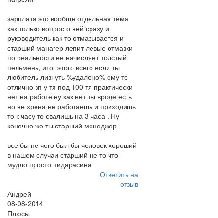
зарплата это вообще отдельная тема
как только вопрос о ней сразу и
руководитель как то отмазывается и
старший манагер лепит левые отмазки
по реальности ее начисляет толстый
пельмень, итог этого всего если ты
любитель лизнуть %удалено% ему то
отлично зп у тя под 100 тя практически
нет на работе ну как нет ты вроде есть
но не хрена не работаешь и приходишь
то к часу то свалишь на 3 часа . Ну
конечно же ты старший менеджер
все бы не чего был бы человек хороший
в нашем случаи старший не то что
мудло просто пидарасина
Ответить на
отзыв
Андрей
08-08-2014
Плюсы