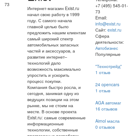
73
+7 (495) 545-01-
Интернет-магазин Exist.ru
73
начал свою работу в 1999
Email:
году. С самого начала
info@exist.ru
главной целью было
Сайт:
exist.ru
предложить нашим клиентам
Сфера
самый широкий спектр
деятельности:
автомобильных запасных
Автобизнес
частей и аксессуаров, а
Популярные
развитие интернет–
технологий дало
"Технотрейд"
возможность максимально
1
отзыв
упростить и ускорить
процесс покупки.
24 opencars
Компания быстро росла, и
1
отзыв
сегодня, занимая одну из
ведущих позиции на этом
AGA автомаг
рынке, мы не стоим на
16
отзывов
месте. В основе проекта
Exist.ru: самые современные
Aimol масла
информационные
0
отзывов
технологии, собственные
программные разработки,