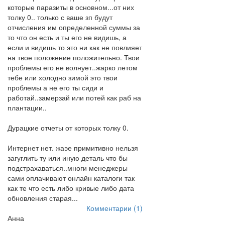
которые паразиты в основном...от них
толку 0.. только с ваше зп будут
отчисления им определенной суммы за
то что он есть и ты его не видишь, а
если и видишь то это ни как не повлияет
на твое положение положительно. Твои
проблемы его не волнует..жарко летом
тебе или холодно зимой это твои
проблемы а не его ты сиди и
работай..замерзай или потей как раб на
плантации..
Дурацкие отчеты от которых толку 0.
Интернет нет. жаэе примитивно нельзя
загуглить ту или иную деталь что бы
подстрахаваться..многи менеджеры
сами оплачивают онлайн каталоги так
как те что есть либо кривые либо дата
обновления старая...
Комментарии (1)
Анна