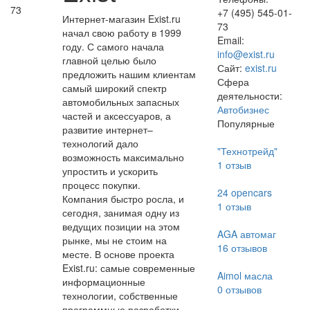
73
+7 (495) 545-01-
Интернет-магазин Exist.ru
73
начал свою работу в 1999
Email:
году. С самого начала
info@exist.ru
главной целью было
Сайт:
exist.ru
предложить нашим клиентам
Сфера
самый широкий спектр
деятельности:
автомобильных запасных
Автобизнес
частей и аксессуаров, а
Популярные
развитие интернет–
технологий дало
"Технотрейд"
возможность максимально
1
отзыв
упростить и ускорить
процесс покупки.
24 opencars
Компания быстро росла, и
1
отзыв
сегодня, занимая одну из
ведущих позиции на этом
AGA автомаг
рынке, мы не стоим на
16
отзывов
месте. В основе проекта
Exist.ru: самые современные
Aimol масла
информационные
0
отзывов
технологии, собственные
программные разработки,