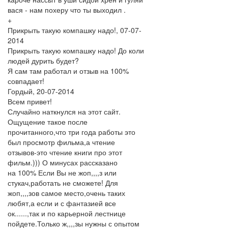
вася - нам похеру что ты выходил .
+
Прикрыть такую компашку надо!
,
07-07-
2014
Прикрыть такую компашку надо! До коли
людей дурить будет?
Я сам там работал и отзыв на 100%
совпадает!
Гордый
,
20-07-2014
Всем привет!
Случайно наткнулся на этот сайт.
Ощущение такое после
прочитанного,что три года работы это
был просмотр фильма,а чтение
отзывов-это чтение книги про этот
фильм.))) О минусах рассказано
на 100% Если Вы не жоп,,,,з или
стукач,работать не сможете! Для
жоп,,,,зов самое место,очень таких
любят,а если и с фантазией все
ок......,так и по карьерной лестнице
пойдете.Только ж,,,,зы нужны с опытом