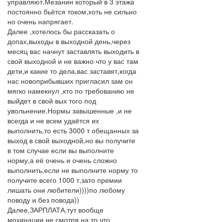
управляют.Мезанин который в 3 этажа
постоянно бьётся током,хоть не сильно
но очень напрягает.
Далее ,хотелось бы рассказать о
допах,выходы в выходной день,через
месяц вас начнут заставлять выходить в
свой выходной и не важно что у вас там
дети,и какие то дела,вас заставят,когда
нас новоприбывших пригласил зам он
мягко намекнул ,кто по требованию не
выйдет в свой вых того под
увольнение.Нормы завышенные ,и не
всегда и не всем удаётся их
выполнить,то есть 3000 т обещанных за
выход в свой выходной,но вы получите
в том случае если вы выполните
норму,а её очень и очень сложно
выполнить,если не выполните норму то
получите всего 1000 т,зато премии
лишать они любители))))по любому
поводу и без повода))
Далее,ЗАРПЛАТА.тут вообще
мохинации,не смотря на то что