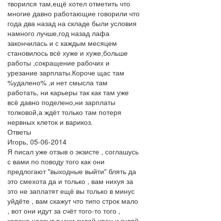
творился там,ещё хотел отметить что
многие давно работающие говорили что
года два назад на складе были условия
намного лучше,год назад лафа
закончилась и с каждым месяцем
становилось всё хуже и хуже,больше
работы ,сокращение рабочих и
урезание зарплаты.Короче щас там
%удалено% ,и нет смысла там
работать, ни карьеры так как там уже
всё давно поделено,ни зарплаты
толковой,а ждёт только там потеря
нервных клеток и варикоз.
Ответы
Игорь
,
05-06-2014
Я писал уже отзыв о экзисте , соглашусь
с вами по поводу того как они
предлогают "выходные выйти" блять да
это смехота да и только , вам нихуя за
это не заплатят ещё вы только в минус
уйдёте , вам скажут что типо строк мало
, вот они идут за счёт того-то того ,
кароче нассыт в уши сидой хрен и гуляй