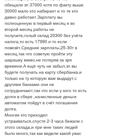
обещали зп 37000 хотя по факту выше
30000 мало кто набирает и то те кто
давно работает.Зарплату вы
полноценную в первый месяц и во
второй месяц работы не
получите,голый оклад 20300 без учёта
налога,то есть 17990 и то если
повезёт.Средние зарплаты,25-30т в
месяц.так что советую пройти эту
шарашку мимо,не потеряв за зря
времени.А ещё чуть не забыл,зп вы
будете получать на карту сбербанка,и
только на ту которую вам выдадут,с
другими банками они не
сотрудничают,так что если у кого то есть
долги в сбере ,начисленные деньги
автоматом пойдут в счёт погашения
долга.
Многие кто приходил
устраиваться,спустя 2-3 часа бежали с
этого склада,и при мне таких людей
было много,так как видели какой ужас