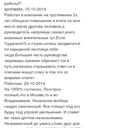
работы!!!
sportweks
,
15-10-2014
Работал в компании на протижение 2х
лет,обещали повышение в итоги на мое
место взяли другова человека,а
руководитель напрямую сказал,унего
знакомые влиятельные тут,Если
%удалено% и стукач,хочеш продвигатся
по карьерной лестнице,тебе
сюда.Большая часть руководства
лицемеры,премию обрезают ток в
путь,начинаеш спрашивать ответ хз и
плечами машут,плюс в том что зп
вовремя платят.
Работник
,
24-10-2014
На 1000% согласен. Лохотрон
полный,что в Москве,то и во
Владикавказе. Начальник вообще
гандон оконченный. Все пляшут под его
будку под угрозой увольнения. И ставят
же таких дятлов начальниками.
Неграммотный до ужаса,слово друг для