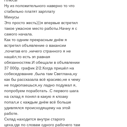
Ну из положительного наверно то что
стабильно платят зарплату
Минусы
Это просто жесть)))я впервые встретил
такое ужасное место работы.Начну я с
самого начала.
Как то одним прекрасным днём я
встретил объявление о вакансии
,почитав его ,ничего странного я не
нашёл,то есть зп равная
обязанностям.И обещали в объявлении
37 000р. график 2/2.Когда пришёл на
собеседование ,была там Светлана,ну
как бы рассказала всё красиво,не к чему
не подкопаешься,ну ладно подумал я,
попробуем поработать .С первого шага
на склад я понял в какую я клоаку
попал,и с каждым днём всё больше
удивлялся происходящему на этой
работе.
Склад находится внутри старого
цеха,где по словам одного рабочего там