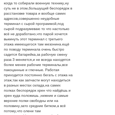
когда то собирали военную технику,ну
суть не в этом,большущий беспорядок в
расстановке товара и вообще самих
адресов,совершенно неудобные
терминал с сырой программой,под
сырой подразумеваю то что настолько
всё не доработано,что парой хочется
выкинуть этот терминал с третьего
этажа имеющегося там мезонина.ещё
по поводу терминала очень быстро
садится батарейка,за рабочую смену
раза 3 меняется,и не всегда находятся
более менее рабочие терминалы,все
пакоцанные и глючные. Работая
приходится постоянно бегать с этажа на
этаж,так как запчасти могут находиться
в разных местах склада,на самих
полках беспорядок хрен что найдёшь и
хрен куда положишь ,нижние и самые
верхние полки свободны или на
половину,зато средние битком,а всё
потому,что олени там