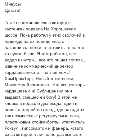
Минусы
Цитата:
Тоже вспоминаю свою каторгу в
застенках подвала На Хорошеском
шоссе. Пока работал у этих сволочей в
надежде на их порядочность
накапливал долги, а что жить-то на что-
то нужно было. Я там работал, все
видел изнутри... все что пишет сопляк ,
извините коммерческий директор
кардашев никита - наглая ложь!
ХимПромТорг, Новый технологии,
Макростройлогистика - это все конторы
кардашева с н! Сублицензии они
выдают, смешно ей богу! В этой же
клоаке в подвале два входа, один в
офис, а второй на склад, где находятся
так называемые регулируемые лаги,
пластиковые стойки-болты, утеплитель
Роквул , гипсокартон и фанера, кстати
из-за которой я лично не раз выяснял