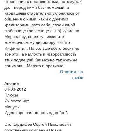
отношения с поставщиками, потому как
долг перед ними был немалый, а
кардашевы старательно уклонялись от
общения с ними, как и с другими
кредиторами, зато себе, своей юной
любовнице (ровеснице сына) купил по
Мерседесу, сопляку , извините
коммерческому директору Никите -
Инфинити... Но больше всего бесит не
все это , а наглость и изворотливость
этих подлецов! Как можно так жить не
понимаю... Мерзко и противно!
Ответить на
отзыв
Аноним
04-03-2012
Плюсы
Их посто нет
Минусы
Идея хорошая,но есть одно "но".
Это Кардашев Сергей Николаевич
собственник компаний,Новые