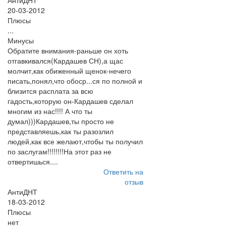
АнтиДНТ
20-03-2012
Плюсы
...
Минусы
Обратите внимания-раньше он хоть
отгавкивался(Кардашев СН),а щас
молчит,как обиженный щенок-нечего
писать,понял,что обоср...ся по полной и
близится расплата за всю
гадость,которую он-Кардашев сделал
многим из нас!!!! А что ты
думал)))Кардашев,ты просто не
представляешь,как ты разозлил
людей,как все желают,чтобы ты получил
по заслугам!!!!!!!!На этот раз не
отвертишься....
Ответить на
отзыв
АнтиДНТ
18-03-2012
Плюсы
нет