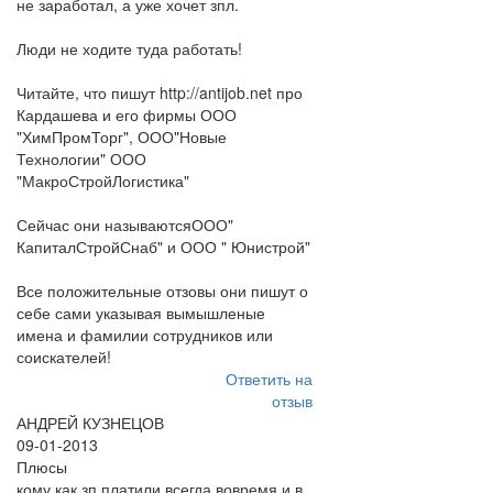
не заработал, а уже хочет зпл.
Люди не ходите туда работать!
Читайте, что пишут http://antijob.net про
Кардашева и его фирмы ООО
"ХимПромТорг", ООО"Новые
Технологии" ООО
"МакроСтройЛогистика"
Сейчас они называютсяООО"
КапиталСтройСнаб" и ООО " Юнистрой"
Все положительные отзовы они пишут о
себе сами указывая вымышленые
имена и фамилии сотрудников или
соискателей!
Ответить на
отзыв
АНДРЕЙ КУЗНЕЦОВ
09-01-2013
Плюсы
кому как зп платили всегда вовремя и в