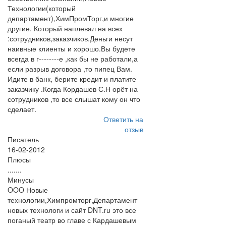
Технологии(который
департамент),ХимПромТорг,и многие
другие. Который наплевал на всех
:сотрудников,заказчиков.Деньги несут
наивные клиенты и хорошо.Вы будете
всегда в г--------е ,как бы не работали,а
если разрыв договора ,то пипец Вам.
Идите в банк, берите кредит и платите
заказчику .Когда Кордашев С.Н орёт на
сотрудников ,то все слышат кому он что
сделает.
Ответить на
отзыв
Писатель
16-02-2012
Плюсы
.......
Минусы
OOO Новые
технологии,Химпромторг,Департамент
новых технологи и сайт DNT.ru это все
поганый театр во главе с Кардашевым