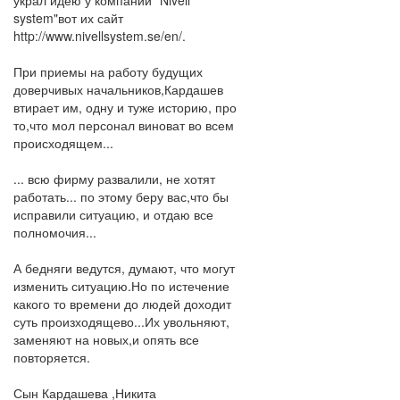
украл идею у компании "Nivell
system"вот их сайт
http://www.nivellsystem.se/en/.
При приемы на работу будущих
доверчивых начальников,Кардашев
втирает им, одну и туже историю, про
то,что мол персонал виноват во всем
происходящем...
... всю фирму развалили, не хотят
работать... по этому беру вас,что бы
исправили ситуацию, и отдаю все
полномочия...
А бедняги ведутся, думают, что могут
изменить ситуацию.Но по истечение
какого то времени до людей доходит
суть произходящево...Их увольняют,
заменяют на новых,и опять все
повторяется.
Сын Кардашева ,Никита