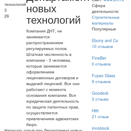
новых
Сфера
3
деятельности:
технологий
26
Строительные
материалы
Популярные
Компания ДНТ, не
занимаются
Ebony and Co
распространением
10
отзывов
регулируемых полов.
Штатная численность в
FineBer
компании - 3 человека,
0
отзывов
которые занимаются
оформлением
Fuyao Glass
лицензионных договоров и
9
отзывов
выдачей лицензий. Все они
работают с момента
Goodeck
основания компании. Вся
3
отзыва
юридическая деятельность
по защите патентных прав,
Hilti
осуществляется
21
отзыв
привлечением адвокатских
бюро.
innoblock
Написать отзыв про Департамент новых