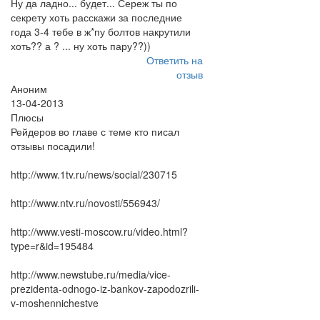
Ну да ладно... будет... Сереж ты по
секрету хоть расскажи за последние
года 3-4 тебе в ж*пу болтов накрутили
хоть?? а ? ... ну хоть пару??))
Ответить на
отзыв
Аноним
13-04-2013
Плюсы
Рейдеров во главе с теме кто писал
отзывы посадили!
http://www.1tv.ru/news/social/230715
http://www.ntv.ru/novosti/556943/
http://www.vesti-moscow.ru/video.html?
type=r&id=195484
http://www.newstube.ru/media/vice-
prezidenta-odnogo-iz-bankov-zapodozrili-
v-moshennichestve