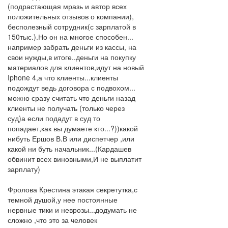
(подрастающая мразь и автор всех
положительных отзывов о компании),
бесполезный сотрудник(с зарплатой в
150тыс.).Но он на многое способен...
например забрать деньги из кассы, на
свои нужды,в итоге..деньги на покупку
материалов для клиентов,идут на новый
Iphone 4,а что клиенты...клиенты
подождут ведь договора с подвохом...
можно сразу считать что деньги назад
клиенты не получать (только через
суд)а если подадут в суд то
попадает,как вы думаете кто...?))какой
нибуть Ершов В.В или диспетчер ,или
какой ни буть начальник...(Кардашев
обвинит всех виновными,И не выплатит
зарплату)
Фролова Крестина этакая секретутка,с
темной душой,у нее постоянные
нервные тики и неврозы...додумать не
сложно ,что это за человек