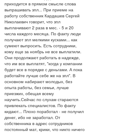
приходится в прямом смысле слова
выпрашивать зпл... При приеме на
работу собственник Кардашев Сергей
Николаевич говорит, что зпл
выплачивают 2 раза в мес. - 5 и 20
числа каждого месяца. По факту люди
получают зпл мелкими кусками... как
сумеют выпросить. Есть сотрудники,
кому еще за ноябрь не все выплатили.
Они продолжают работать в надежде,
что им все выплатят, "когда у компании
будет все в порядке с деньгами. А пока
работайте лучше себе же на зпл". В
основном набирают молодых, без
опыта работы, без семьи, лучше
приезжих, обещая всему
научить.Сейчас по слухам стараются
привлекать специалистов. По факту
кидают... Плохо поработал - не получил
денег, ибо не заработал. От
собственника в адрес сотрудников
постоянный мат, крики, что никто ничего