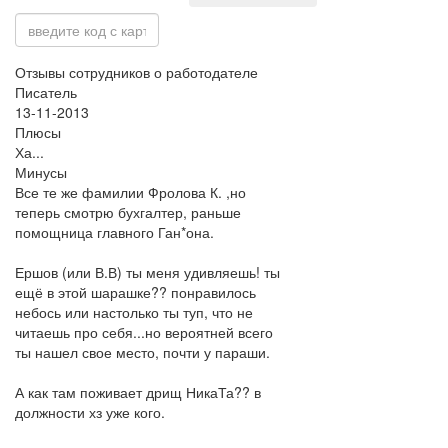
Отзывы сотрудников о работодателе
Писатель
13-11-2013
Плюсы
Ха...
Минусы
Все те же фамилии Фролова К. ,но
теперь смотрю бухгалтер, раньше
помощница главного Ган*она.
Ершов (или В.В) ты меня удивляешь! ты
ещё в этой шарашке?? понравилось
небось или настолько ты туп, что не
читаешь про себя...но вероятней всего
ты нашел свое место, почти у параши.
А как там поживает дрищ НикаТа?? в
должности хз уже кого.