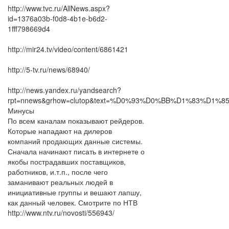
http://www.tvc.ru/AllNews.aspx?
id=1376a03b-f0d8-4b1e-b6d2-
1fff798669d4
http://mir24.tv/video/content/6861421
http://5-tv.ru/news/68940/
http://news.yandex.ru/yandsearch?
rpt=nnews&grhow=clutop&text=%D0%93%D0%BB%D1%83%D
Минусы
По всем каналам показывают рейдеров.
Которые нападают на дилеров
компаний продающих данные системы.
Сначала начинают писать в интернете о
якобы пострадавших поставщиков,
работников, и.т.п., после чего
заманивают реальных людей в
инициативные группы и вешают лапшу,
как данный человек. Смотрите по НТВ
http://www.ntv.ru/novosti/556943/