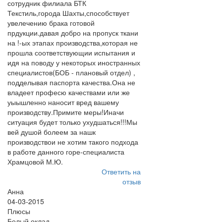
сотрудник филиала БТК
Текстиль,города Шахты,способствует
увелечению брака готовой
прдукции.давая добро на пропуск ткани
на !-ых этапах производства,которая не
прошла соответствующии испытания и
идя на поводу у некоторых иностранных
специалистов(БОБ - плановый отдел) ,
подделывая паспорта качества.Она не
владеет професю качествами или же
уыышленно наносит вред вашему
производству.Примите меры!Иначи
ситуация будет только ухудшаться!!!Мы
вей душой болеем за нашк
производствои не хотим такого подхода
в работе данного горе-специалиста
Храмцовой М.Ю.
Ответить на
отзыв
Анна
04-03-2015
Плюсы
Белый оклад