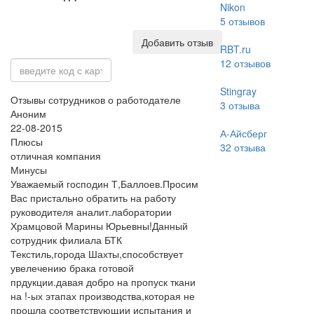
Nikon
5
отзывов
Добавить отзыв
RBT.ru
12
отзывов
Stingray
Отзывы сотрудников о работодателе
3
отзыва
Аноним
22-08-2015
А-Айсберг
Плюсы
32
отзыва
отличная компания
Минусы
Уважаемый господин Т,Баллоев.Просим
Вас пристально обратить на работу
руководителя аналит.лаборатории
Храмцовой Марины Юрьевны!Данный
сотрудник филиала БТК
Текстиль,города Шахты,способствует
увелечению брака готовой
прдукции.давая добро на пропуск ткани
на !-ых этапах производства,которая не
прошла соответствующии испытания и