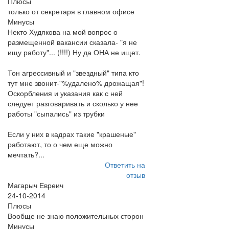
Плюсы
только от секретаря в главном офисе
Минусы
Некто Худякова на мой вопрос о
размещенной вакансии сказала- "я не
ищу работу"... (!!!!) Ну да ОНА не ищет.
Тон агрессивный и "звездный" типа кто
тут мне звонит-"%удалено% дрожащая"!
Оскорбления и указания как с ней
следует разговаривать и сколько у нее
работы "сыпались" из трубки
Если у них в кадрах такие "крашеные"
работают, то о чем еще можно
мечтать?...
Ответить на
отзыв
Магарыч Евреич
24-10-2014
Плюсы
Вообще не знаю положительных сторон
Минусы