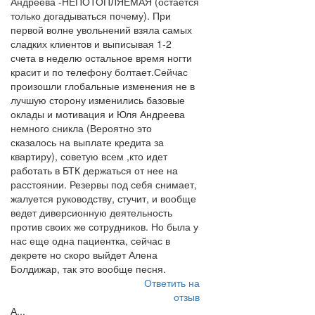
Андреева -НЕПОТОПЛЯЕМАЯ (остается
только догадываться почему). При
первой волне увольнений взяла самых
сладких клиентов и выписывая 1-2
счета в неделю остальное время ногти
красит и по телефону болтает.Сейчас
произошли глобальные изменения не в
лучшую сторону изменились базовые
оклады и мотивация и Юля Андреева
немного сникла (Вероятно это
сказалось на выплате кредита за
квартиру), советую всем ,кто идет
работать в БТК держаться от нее на
расстоянии. Резервы под себя снимает,
жалуется руководству, стучит, и вообще
ведет диверсионную деятельность
против своих же сотрудников. Но была у
нас еще одна пациентка, сейчас в
декрете но скоро выйдет Алена
Болдижар, так это вообще песня.
Ответить на
отзыв
А...