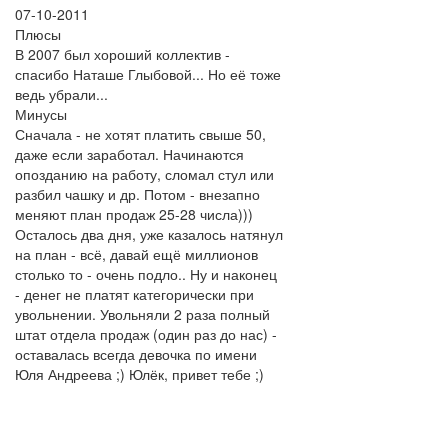
07-10-2011
Плюсы
В 2007 был хороший коллектив -
спасибо Наташе Глыбовой... Но её тоже
ведь убрали...
Минусы
Сначала - не хотят платить свыше 50,
даже если заработал. Начинаются
опозданию на работу, сломал стул или
разбил чашку и др. Потом - внезапно
меняют план продаж 25-28 числа)))
Осталось два дня, уже казалось натянул
на план - всё, давай ещё миллионов
столько то - очень подло.. Ну и наконец
- денег не платят категорически при
увольнении. Увольняли 2 раза полный
штат отдела продаж (один раз до нас) -
оставалась всегда девочка по имени
Юля Андреева ;) Юлёк, привет тебе ;)