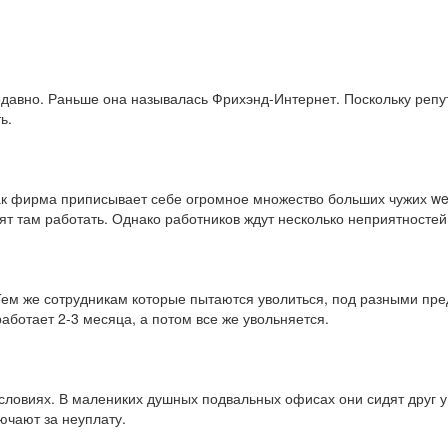
давно. Раньше она называлась Фрихэнд-Интернет. Поскольку репу
ь.
как фирма приписывает себе огромное множество больших чужих we
ят там работать. Однако работников ждут несколько неприятностей
Тем же сотрудникам которые пытаются уволиться, под разными пр
аботает 2-3 месяца, а потом все же увольняется.
ловиях. В малениких душных подвальных офисах они сидят друг у
ючают за неуплату.