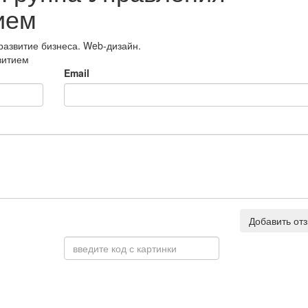
ием
азвитие бизнеса. Web-дизайн.
витием
Email
Добавить от