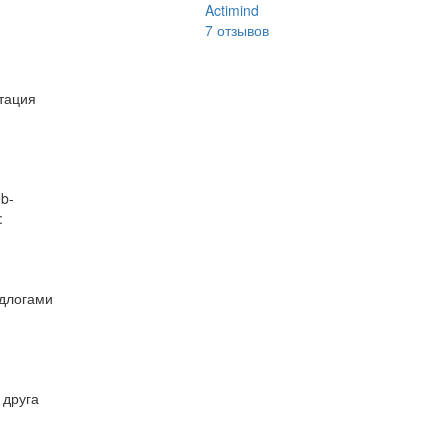
Actimind
7
отзывов
тация
b-
:
едлогами
 друга