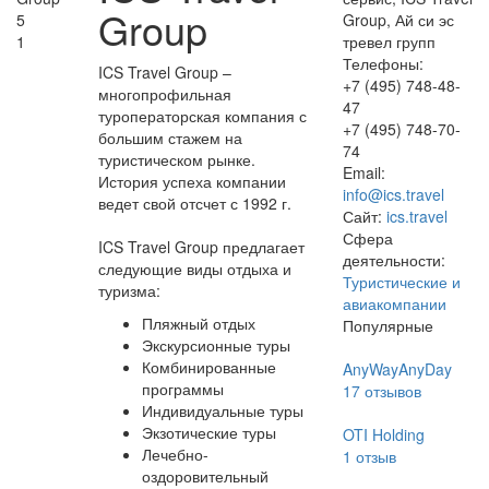
Group
5
Group, Ай си эс
1
тревел групп
Телефоны:
ICS Travel Group –
+7 (495) 748-48-
многопрофильная
47
туроператорская компания с
+7 (495) 748-70-
большим стажем на
74
туристическом рынке.
Email:
История успеха компании
info@ics.travel
ведет свой отсчет с 1992 г.
Сайт:
ics.travel
Сфера
ICS Travel Group предлагает
деятельности:
следующие виды отдыха и
Туристические и
туризма:
авиакомпании
Пляжный отдых
Популярные
Экскурсионные туры
Комбинированные
AnyWayAnyDay
программы
17
отзывов
Индивидуальные туры
Экзотические туры
OTI Holding
Лечебно-
1
отзыв
оздоровительный