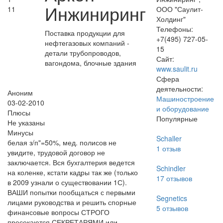
Инжиниринг
11
ООО "Саулит-
Холдинг"
Телефоны:
Поставка продукции для
+7(495) 727-05-
нефтегазовых компаний -
15
детали трубопроводов,
Сайт:
вагондома, блочные здания
www.saulit.ru
Сфера
деятельности:
Аноним
Машиностроение
03-02-2010
и оборудование
Плюсы
Популярные
Не указаны
Минусы
Schaller
белая з/п"=50%, мед. полисов не
1
отзыв
увидите, трудовой договор не
заключается. Вся бухгалтерия ведется
Schindler
на коленке, кстати кадры так же (только
17
отзывов
в 2009 узнали о существовании 1С).
ВАШИ попытки пообщаться с первыми
Segnetics
лицами руководства и решить спорные
5
отзывов
финансовые вопросы СТРОГО
пресекаются СЕКРЕТАРЯМИ или