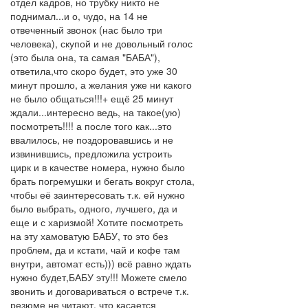
отдел кадров, но трубку никто не
поднимал...и о, чудо, на 14 не
отвеченный звонок (нас было три
человека), скупой и не довольный голос
(это была она, та самая "БАБА"),
ответила,что скоро будет, это уже 30
минут прошло, а желания уже ни какого
не было общаться!!!+ ещё 25 минут
ждали...интересно ведь, на такое(ую)
посмотреть!!!! а после того как...это
ввалилось, не поздоровавшись и не
извинившись, предложила устроить
цирк и в качестве номера, нужно было
брать погремушки и бегать вокруг стола,
чтобы её заинтересовать т.к. ей нужно
было выбрать, одного, лучшего, да и
еще и с харизмой! Хотите посмотреть
на эту хамоватую БАБУ, то это без
проблем, да и кстати, чай и кофе там
внутри, автомат есть))) всё равно ждать
нужно будет,БАБУ эту!!! Можете смело
звонить и договариваться о встрече т.к.
резюме не читают, что касается