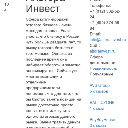
Инвест
10
Телефоны:
4
+7 (812) 332-52-
24
Сфера купли-продажи
+7 (495) 374-58-
готового бизнеса - очень
84
молодая отрасль. Если
Email:
учесть, что бизнесу в России
info@alterainvest.ru
чуть больше двадцати лет, то
Сайт:
рынку готового бизнеса и
alterainvest.ru
того меньше. Однако, за
Сфера
последнее время она
деятельности:
набирает обороты и заметно
Недвижимость
активизируется. Сейчас уже
Популярные
многие компании и
отдельные
AVS Group
предприниматели
5
отзывов
понимают, что для того, что
бы быстро занять позиции на
BALTICZONE
рынке достаточно просто
1
отзыв
«поглотить» или купить
одного из игроков данного
BuyBuyHouse
рынка. Зачем тратить деньги
3
отзыва
и время на медленный и