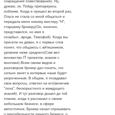
сокращения повествования). Ну,
думаю, ок. Пойду припаркуюсь
поближе. Когда я пришел во второй раз,
Ольга не стала со мной общаться и
передала меня некому мистеру "Н",
старшему брокеру(Он, конечно,
представился, но имя я
позабыл...вроде, Тимофей). Когда мы
присели на диван, я с первых слов
понял, что общаюсь с айтишником,
уровнем ниже среднего(Сам вел
множество IT проектов, знаком с
многими).Всем своим видом и
разговором брокер дал понять, что
сильно занят и интервью наше будет
укороченным. В общем, я позадавал
свои вопросы, ответил на его(включив
"лоха", бескорыстного и жаждущего
знаний). И тут разговор дошел до той
планки, когда я рассказал о своем
небольшом бизнесе, в сфере
автостоянок. Брокер начал спрашивать
о рентабельности данного бизнеса, о