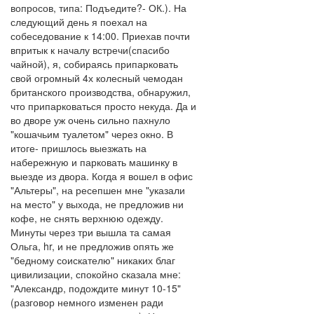
вопросов, типа: Подъедите?- ОК.). На
следующий день я поехал на
собеседование к 14:00. Приехав почти
впритык к началу встречи(спасибо
чайной), я, собираясь припарковать
свой огромный 4х колесный чемодан
британского производства, обнаружил,
что припарковаться просто некуда. Да и
во дворе уж очень сильно пахнуло
"кошачьим туалетом" через окно. В
итоге- пришлось выезжать на
набережную и парковать машинку в
выезде из двора. Когда я вошел в офис
"Альтеры", на ресепшен мне "указали
на место" у выхода, не предложив ни
кофе, не снять верхнюю одежду.
Минуты через три вышла та самая
Ольга, hr, и не предложив опять же
"бедному соискателю" никаких благ
цивилизации, спокойно сказала мне:
"Александр, подождите минут 10-15"
(разговор немного изменен ради