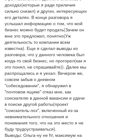
доходах(которые я ради приличия
сильно снизил) и других, интересующих
его деталях. В конце разговора я
услышал информацию о том, что мой
бизнес можно будет продать(Зачем он
мне это предложил, понятно(Уж
деятельность то компании всем
известна). Еще я сделал выводы из
разговора, что у данного человека был
когда-то свой бизнес, но прогорел(как я
это понял, не спрашивайте)). Далее мы
распрощались и я уехал. Вечером же,
совсем забыв о дневном
"собеседовании", я обнаружил в
"почтовом ящике" отказ мне, как
соискателю в данной вакансии и удачи
в поиске другой работы(проект
"соискатель-лох", включенный из-за
невнимательного отношения и
понимания того, что на это место я не
буду трудоустраиваться).
Выводы: Ольга-ну не hr, максимум на