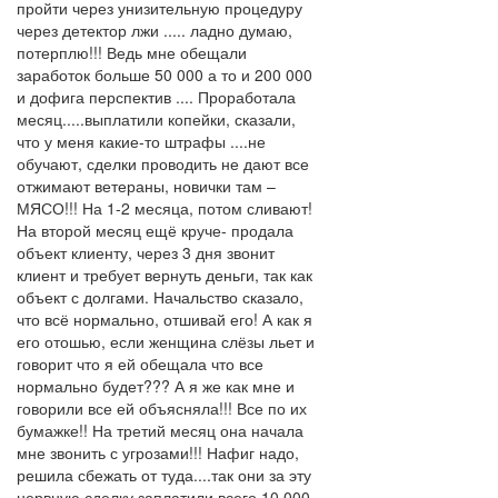
пройти через унизительную процедуру
через детектор лжи ..... ладно думаю,
потерплю!!! Ведь мне обещали
заработок больше 50 000 а то и 200 000
и дофига перспектив .... Проработала
месяц.....выплатили копейки, сказали,
что у меня какие-то штрафы ....не
обучают, сделки проводить не дают все
отжимают ветераны, новички там –
МЯСО!!! На 1-2 месяца, потом сливают!
На второй месяц ещё круче- продала
объект клиенту, через 3 дня звонит
клиент и требует вернуть деньги, так как
объект с долгами. Начальство сказало,
что всё нормально, отшивай его! А как я
его отошью, если женщина слёзы льет и
говорит что я ей обещала что все
нормально будет??? А я же как мне и
говорили все ей объясняла!!! Все по их
бумажке!! На третий месяц она начала
мне звонить с угрозами!!! Нафиг надо,
решила сбежать от туда....так они за эту
нервную сделку заплатили всего 10 000