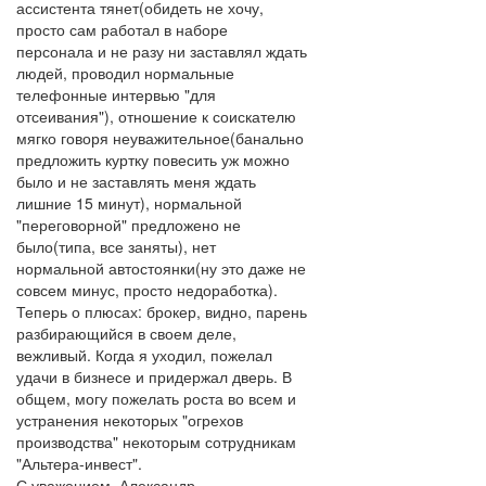
ассистента тянет(обидеть не хочу,
просто сам работал в наборе
персонала и не разу ни заставлял ждать
людей, проводил нормальные
телефонные интервью "для
отсеивания"), отношение к соискателю
мягко говоря неуважительное(банально
предложить куртку повесить уж можно
было и не заставлять меня ждать
лишние 15 минут), нормальной
"переговорной" предложено не
было(типа, все заняты), нет
нормальной автостоянки(ну это даже не
совсем минус, просто недоработка).
Теперь о плюсах: брокер, видно, парень
разбирающийся в своем деле,
вежливый. Когда я уходил, пожелал
удачи в бизнесе и придержал дверь. В
общем, могу пожелать роста во всем и
устранения некоторых "огрехов
производства" некоторым сотрудникам
"Альтера-инвест".
С уважением, Александр.