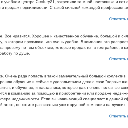
в учебном центре Century21, закрепили за мной наставника и вот 
асти продаж недвижимости. С такой сильной командой профессиона
Ответить 
е. Все нравится. Хорошее и качественное обучение, большой и си
, в котором проживаю, что очень удобно. В компании это распрос
казы провожу по тем объектам, которые продаются в том районе, в к
 работу по душе.
Ответить 
е. Очень рада попасть в такой замечательный большой коллектив
рошла обучение и сейчас с удовольствием делаю свои "первые шаг
ится, и обучение, и наставники, которые дают очень полезные сов
ются в компанию за помощью в приобретении или продаже недвиж
 сфере недвижимости. Если вы начинающий специалист в данной с
 агент, но хотите развиваться уже в крупной компании на лучших
Ответить 