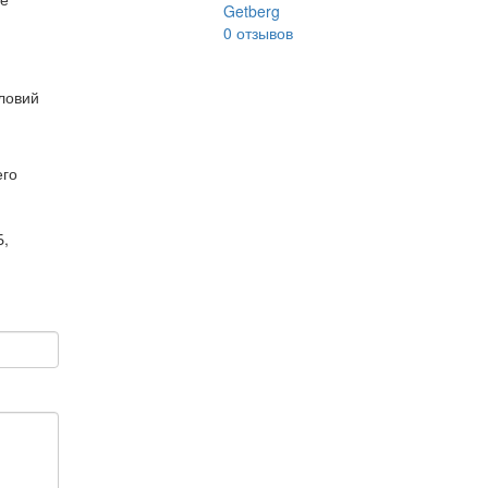
Getberg
0
отзывов
ловий
его
Б,