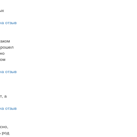
ых
на отзыв
таком
прошел
сно
том
на отзыв
т, а
на отзыв
сно,
ь род