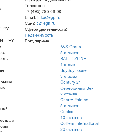
Телефоны:
о
+7 (495) 795-08-00
Email:
info@egp.ru
Сайт:
c21egn.ru
NTURY
Сфера деятельности:
Недвижимость
CENTURY
Популярные
и
AVS Group
ра.
5
отзывов
сеть
BALTICZONE
1
отзыв
ные
BuyBuyHouse
3
отзыва
 рынка
Century 21
ью.
Серебряный Век
2
отзыва
Cherry Estates
5
отзывов
чной
Coalco
10
отзывов
ества и
Colliers International
воим
20
отзывов
ие