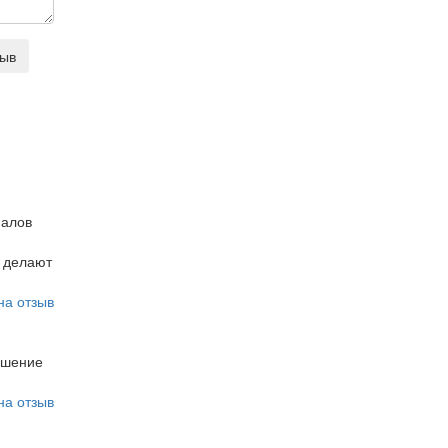
зыв
налов
и делают
на отзыв
ношение
на отзыв