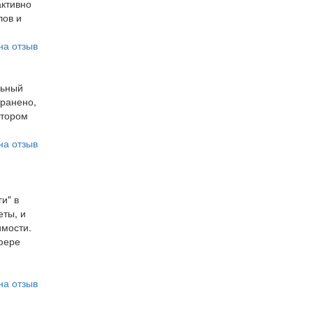
активно
лов и
на отзыв
льный
транено,
отором
на отзыв
и" в
еты, и
имости.
фере
на отзыв