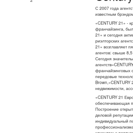
2
С 2007 года агент
известным брэндо
«CENTURY 21» - к
франчайзинга, был
21» и сегодня акт
риэлторских агент
21» возглавляет п
агентов: свыше 8,5
Сегодня значитель
агентств«CENTURY
франчайзинговых с
передовые техноло
Brown,«CENTURY 2
недвижимости, ас
«CENTURY 21 Евро
обеспечивающая п
Построение открыт
деловой репутаци
индивидуальный по
профессионализма
клиентам и партне