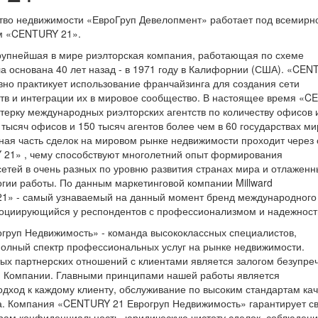
ство недвижимости «ЕвроГруп Девелопмент» работает под всемирн
м «CENTURY 21».
рупнейшая в мире риэлторская компания, работающая по схеме
а основана 40 лет назад - в 1971 году в Калифорнии (США). «CE
ивно практикует использование франчайзинга для создания сети
ств и интеграции их в мировое сообщество. В настоящее время «
ятерку международных риэлторских агентств по количеству офисов 
 тысяч офисов и 150 тысяч агентов более чем в 60 государствах ми
ная часть сделок на мировом рынке недвижимости проходит через 
 21» , чему способствуют многолетний опыт формирования
етей в очень разных по уровню развития странах мира и отлажен
гии работы. По данным маркетинговой компании Millward
1» - самый узнаваемый на данный момент бренд международного
социирующийся у респондентов с профессионализмом и надежност
груп Недвижимость» - команда высококлассных специалистов,
олный спектр профессиональных услуг на рынке недвижимости.
ых партнерских отношений с клиентами является залогом безупре
и Компании. Главными принципами нашей работы является
дход к каждому клиенту, обслуживание по высоким стандартам кач
. Компания «CENTURY 21 Еврогруп Недвижимость» гарантирует с
рам конфиденциальность, юридическую чистоту сделок, соблюден