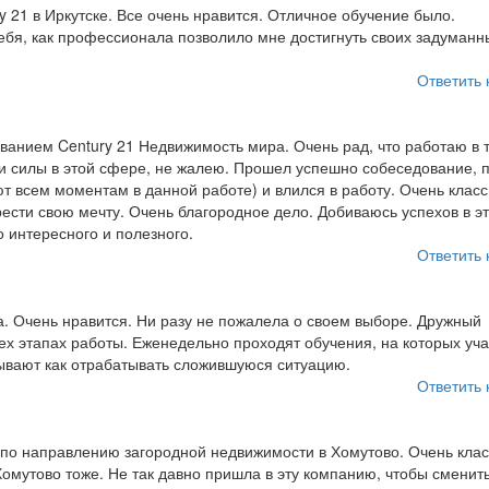
y 21 в Иркутске. Все очень нравится. Отличное обучение было.
ебя, как профессионала позволило мне достигнуть своих задуманн
Ответить 
ванием Century 21 Недвижимость мира. Очень рад, что работаю в 
и силы в этой сфере, не жалею. Прошел успешно собеседование, 
ют всем моментам в данной работе) и влился в работу. Очень клас
ести свою мечту. Очень благородное дело. Добиваюсь успехов в э
о интересного и полезного.
Ответить 
а. Очень нравится. Ни разу не пожалела о своем выборе. Дружный
ех этапах работы. Еженедельно проходят обучения, на которых уча
зывают как отрабатывать сложившуюся ситуацию.
Ответить 
е по направлению загородной недвижимости в Хомутово. Очень клас
 Хомутово тоже. Не так давно пришла в эту компанию, чтобы сменит