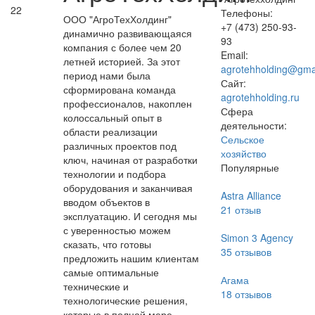
22
Телефоны:
ООО "АгроТехХолдинг"
+7 (473) 250-93-
динамично развивающаяся
93
компания с более чем 20
Email:
летней историей. За этот
agrotehholding@gma
период нами была
Сайт:
сформирована команда
agrotehholding.ru
профессионалов, накоплен
Сфера
колоссальный опыт в
деятельности:
области реализации
Сельское
различных проектов под
хозяйство
ключ, начиная от разработки
Популярные
технологии и подбора
оборудования и заканчивая
Astra Alliance
вводом объектов в
21
отзыв
эксплуатацию. И сегодня мы
с уверенностью можем
Simon 3 Agency
сказать, что готовы
35
отзывов
предложить нашим клиентам
самые оптимальные
Агама
технические и
18
отзывов
технологические решения,
которые в полной мере