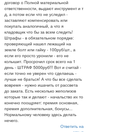
договор о Полной материальной
ответственности, выдают инструмент и т
д, а потом если что не уследил -
заставляют компенсировать или
покупать аналогичный, а что я
кладовщик что бы за всем следить!
Штрафы - в обязательном порядке:
проверяющий нашел лежащий на
земле болт или гайку - 100руб/шт., а
если его просто уронили - его не
колышит. Просрочил срок всего на 1
день - ШТРАФ 5000руб!!! Вот и считай -
если точно не уверен что сделаешь -
лучше не браться! А что бы все сделать
вовремя - нужно ишачить от рассвета
до заката. Есть несколько жеполизов
которые так и делают - начальство их то
конечно поощряет: премия основная,
премия дополнительная, бонусы...
Нормальному человеку здесь делать
нечего.
Ответить на