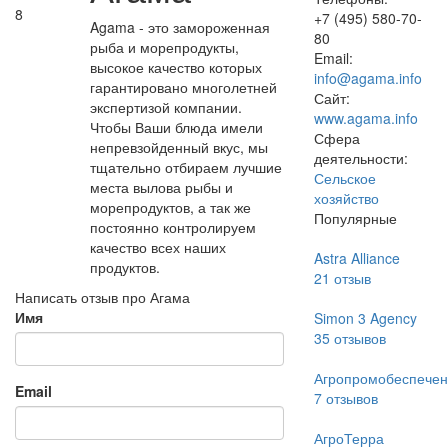
8
+7 (495) 580-70-
Agama - это замороженная
80
рыба и морепродукты,
Email:
высокое качество которых
info@agama.info
гарантировано многолетней
Сайт:
экспертизой компании.
www.agama.info
Чтобы Ваши блюда имели
Сфера
непревзойденный вкус, мы
деятельности:
тщательно отбираем лучшие
Сельское
места вылова рыбы и
хозяйство
морепродуктов, а так же
Популярные
постоянно контролируем
качество всех наших
Astra Alliance
продуктов.
21
отзыв
Написать отзыв про Агама
Имя
Simon 3 Agency
35
отзывов
Агропромобеспечен
Email
7
отзывов
АгроТерра