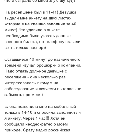
что и сыграло со мной злую шутку)))
На ресепшене был в 11-41) Девушки
выдали мне анкету на двух листах,
которую я не спешно заполнил за 40
минут) Что удивило в анкете
необходимо было указать данные
военного билета, по телефону сказали
взять только паспорт(
Оставшиеся 40 минут до назначенного
времени изучал брошюрки о компании.
Надо отдать должное девушке с
ресепшена - она несколько раз
интересовалась к кому я на
собеседование и всячески пыталась не
забывать про меня)
Елена позвонила мне на мобильный
только в 14-10 и спросила заполнил ли
я анкету. Через 1 час!!! Хотя ей
сообщали неоднократно о моём
приходе. Сразу видно российская