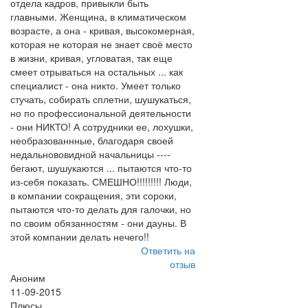
отдела кадров, привыкли быть
главными. Женщина, в климатическом
возрасте, а она - кривая, высокомерная,
которая не которая не знает своё место
в жизни, кривая, угловатая, так еще
смеет отрываться на остальных ... как
специалист - она никто. Умеет только
стучать, собирать сплетни, шушукаться,
но по профессиональной деятельности
- они НИКТО! А сотрудники ее, лохушки,
необразованнные, благодаря своей
недальнововидной начальницы ----
бегают, шушукаются ... пытаются что-то
из-себя показать. СМЕШНО!!!!!!!!! Люди,
в компании сокращения, эти сороки,
пытаются что-то делать для галочки, но
по своим обязанностям - они дауны. В
этой компании делать нечего!!
Ответить на
отзыв
Аноним
11-09-2015
Плюсы