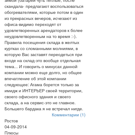
зимой (батареи чуть теплые, после
скандала- предлагают воспользоваться
обогревателями, которые потом в один
из прекрасных вечеров, исчезают из
офиса-видимо переходят от
удовлетворенных арендаторов к более
неудовлетворенным на то время :-).
Правила посещения склада в желтых
куртках со сломанными молниями, в
которую Вас заставят переодеться при
входе на склад-это вообще отдельная
тема... И говорить о минусах данной
компании можно еще долго, но общее
впечатление об этой компании
следующее: Агама борется только за
имидж и ИНТЕРЬЕР своей территории,
своего офисного здания и своего
склада, а на сервис-это не главное.
Большего бардака я не встречал нигде.
Комментарии (1)
Ростов
04-09-2014
Плюсы