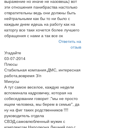
выражение но иначе не назовешь) вот
эти отношения панибраства настолько
отвратительны ведь они должны быть
нейтральными как бы то ни было с
каждым днем идешь на работу как на
каторгу все таки хочется более лучшего
обращения с нами а так все ок
Ответить на
отзыв
Угадайте
03-07-2014
Плюсы
Стабильная компания,ДМС, интересная
работа,вовремя З/п
Минусы
А тут самое веселое, каждую недели
вспоминала кадровичку, которая на
собеседовании говорит :"мы не просто
ищем человека, мы берем в семью", да
ну на фиг таких родственников !!!!
руководитель отдела
СВЭД,самовлюбленный мужик с
комплексом Наполеона.Лишний раз с