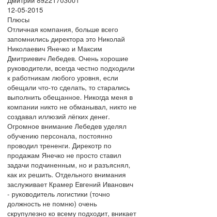
Дмитрий 89221703001
12-05-2015
Плюсы
Отличная компания, больше всего
запомнились директора это Николай
Николаевич Янечко и Максим
Дмитриевич Лебедев. Очень хорошие
руководители, всегда честно подходили
к работникам любого уровня, если
обещали что-то сделать, то старались
выполнить обещанное. Никогда меня в
компании никто не обманывал, никто не
создавал иллюзий лёгких денег.
Огромное внимание Лебедев уделял
обучению персонала, постоянно
проводил трененги. Дирекотр по
продажам Янечко не просто ставил
задачи подчиненным, но и разъяснял,
как их решить. Отдельного внимания
заслуживает Крамер Евгений Иванович
- руководитель логистики (точно
должность не помню) очень
скрупулезно ко всему подходит, вникает