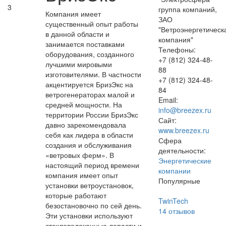
3
группа компаний,
Компания имеет
ЗАО
существенный опыт работы
"Ветроэнергетическ
в данной области и
компания"
занимается поставками
Телефоны:
оборудования, созданного
+7 (812) 324-48-
лучшими мировыми
88
изготовителями. В частности
+7 (812) 324-48-
акцентируется БризЭкс на
84
ветрогенераторах малой и
Email:
средней мощности. На
info@breezex.ru
территории России БризЭкс
Сайт:
давно зарекомендовала
www.breezex.ru
себя как лидера в области
Сфера
создания и обслуживания
деятельности:
«ветровых ферм». В
Энергетические
настоящий период времени
компании
компания имеет опыт
Популярные
установки ветроустановок,
которые работают
TwinTech
безостановочно по сей день.
14
отзывов
Эти установки используют
стекловолоконные лопасти и