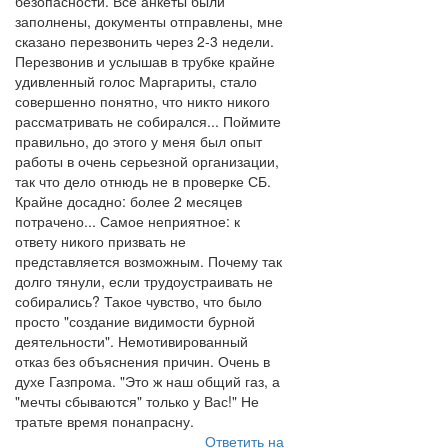
безопасности. Все анкеты были
заполнены, документы отправлены, мне
сказано перезвонить через 2-3 недели.
Перезвонив и услышав в трубке крайне
удивленный голос Маргариты, стало
совершенно понятно, что никто никого
рассматривать не собирался... Поймите
правильно, до этого у меня был опыт
работы в очень серьезной организации,
так что дело отнюдь не в проверке СБ.
Крайне досадно: более 2 месяцев
потрачено... Самое неприятное: к
ответу никого призвать не
представляется возможным. Почему так
долго тянули, если трудоустраивать не
собирались? Такое чувство, что было
просто "создание видимости бурной
деятельности". Немотивированный
отказ без объяснения причин. Очень в
духе Газпрома. "Это ж наш общий газ, а
"мечты сбываются" только у Вас!" Не
тратьте время понапрасну.
Ответить на