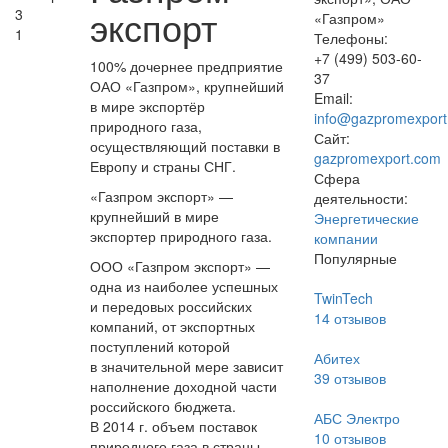
экспорт
3
«Газпром»
1
Телефоны:
+7 (499) 503-60-
100% дочернее предприятие
37
ОАО «Газпром», крупнейший
Email:
в мире экспортёр
info@gazpromexport
природного газа,
Сайт:
осуществляющий поставки в
gazpromexport.com
Европу и страны СНГ.
Сфера
«Газпром экспорт» —
деятельности:
крупнейший в мире
Энергетические
экспортер природного газа.
компании
Популярные
ООО «Газпром экспорт» —
одна из наиболее успешных
TwinTech
и передовых российских
14
отзывов
компаний, от экспортных
поступлений которой
Абитех
в значительной мере зависит
39
отзывов
наполнение доходной части
российского бюджета.
АБС Электро
В 2014 г. объем поставок
10
отзывов
природного газа в страны